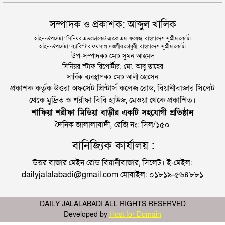
সম্পাদক ও প্রকাশক: আব্দুল খালিক
আইন-উপদেষ্টা: সিনিয়র এডভোকেট এ.কে.এম. ফয়েজ, বাংলাদেশ সুপ্রীম কোর্ট।
আইন-উপদেষ্টা: ব্যারিস্টার ফয়সাল দস্তগীর চৌধুরী, বাংলাদেশ সুপ্রীম কোর্ট।
উপ-সম্পাদকঃ মোঃ সুমন আহমদ
সিনিয়র স্টাফ রিপোর্টার: মো: আবু তাহের
সার্বিক ব্যবস্থাপকঃ মোঃ আলী হোসেন
প্রকাশক কর্তৃক উত্তরা অফসেট প্রিন্টার্স কলেজ রোড, বিয়ানীবাজার সিলেট
থেকে মুদ্রিত ও শরীফা বিবি হাউজ, মেওয়া থেকে প্রকাশিত।
শাফিয়া শরীফা মিডিয়া বাড়ীর একটি সহযোগী প্রতিষ্ঠান
দৈনিক জালালাবাদী, রেজি নং: সিল/১৫০
বানিজ্যিক কার্যালয় :
উত্তর বাজার মেইন রোড বিয়ানীবাজার, সিলেট। ই-মেইল:
dailyjalalabadi@gmail.com মোবাইল: ০১৮১৯-৫৬৪৮৮১
DAILY JALALABADI ALL RIGHTS RESERVED
Developed by
Host for Domain