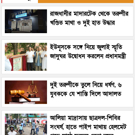
রাজধানীর মাদারটেক থেকে তরুণীর
খণ্ডিত মাথা ও দুই হাত উদ্ধার
ইউনূসকে সঙ্গে নিয়ে জুলাই স্মৃতি
জাদুঘর উদ্বোধন করলেন প্রধানমন্ত্রী
দুই তরুণীকে তুলে নিয়ে ধর্ষণ, ৬
যুবককে যে শাস্তি দিলে আদালত
আলিয়া মাদ্রাসায় ছাত্রদল-শিবির
সংঘর্ষ, হাতে পাইপ মাথায় হেলমেট