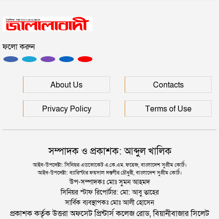
সিলেটে সড়ক দুর্ঘটনায় প্রাণ গেল যুবকের
ফলো করুন
ইউনূসকে সঙ্গে নিয়ে জুলাই স্মৃতি জাদুঘর উদ্বোধন করলেন
প্রধানমন্ত্রী
সিলেটে আরও দুইজনের মৃত্যু, হাসপাতালে ৩ শতাধিক
About Us
Contacts
Privacy Policy
Terms of Use
সম্পাদক ও প্রকাশক: আব্দুল খালিক
আইন-উপদেষ্টা: সিনিয়র এডভোকেট এ.কে.এম. ফয়েজ, বাংলাদেশ সুপ্রীম কোর্ট।
আইন-উপদেষ্টা: ব্যারিস্টার ফয়সাল দস্তগীর চৌধুরী, বাংলাদেশ সুপ্রীম কোর্ট।
উপ-সম্পাদকঃ মোঃ সুমন আহমদ
সিনিয়র স্টাফ রিপোর্টার: মো: আবু তাহের
সার্বিক ব্যবস্থাপকঃ মোঃ আলী হোসেন
প্রকাশক কর্তৃক উত্তরা অফসেট প্রিন্টার্স কলেজ রোড, বিয়ানীবাজার সিলেট