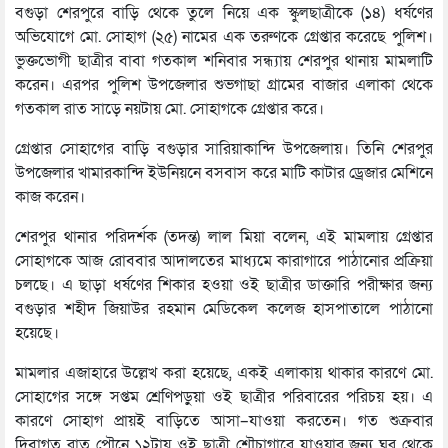
বগুড়া শেরপুরে বাড়ি থেকে তুলে নিয়ে এক স্কুলছাত্রীকে (১৪) ধর্ষণের
অভিযোগে মো. সোহাগ (২৫) নামের এক তরুণকে গ্রেপ্তার করেছে পুলিশ।
ভুক্তভোগী ছাত্রীর বাবা গতকাল শনিবার সন্ধ্যায় শেরপুর থানায় মামলাটি
করেন। এরপর পুলিশ উপজেলার শুভগাছা গ্রামের বাজার এলাকা থেকে
গতকাল রাত সাড়ে নয়টায় মো. সোহাগকে গ্রেপ্তার করে।
গ্রেপ্তার সোহাগের বাড়ি বগুড়ার সারিয়াকান্দি উপজেলায়। তিনি শেরপুর
উপজেলার খামারকান্দি ইউনিয়নে বসবাস করে মাটি কাটার ড্রেজার মেশিনে
কাজ করেন।
শেরপুর থানার পরিদর্শক (তদন্ত) লাল মিয়া বলেন, এই মামলায় গ্রেপ্তার
সোহাগকে আজ রোববার আদালতের মাধ্যমে কারাগারে পাঠানোর প্রক্রিয়া
চলছে। এ ছাড়া ধর্ষণের শিকার হওয়া ওই ছাত্রীর ডাক্তারি পরীক্ষার জন্য
বগুড়ার শহীদ জিয়াউর রহমান মেডিকেল কলেজ হাসপাতালে পাঠানো
হয়েছে।
মামলার এজাহারে উল্লেখ করা হয়েছে, একই এলাকায় থাকার কারণে মো.
সোহাগের সঙ্গে সপ্তম শ্রেণিপড়ুয়া ওই ছাত্রীর পরিবারের পরিচয় হয়। এ
কারণে সোহাগ প্রায়ই বাড়িতে আসা–যাওয়া করতেন। গত শুক্রবার
দিবাগত রাত পৌনে ১২টায় ওই ছাত্রী শৌচাগারে যাওয়ার জন্য ঘর থেকে