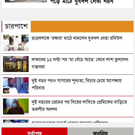
পড়ে মাঠে যুবদল নেতা নয়ন
চারপাশে
ছাত্রদলকে ‘রক্ষায়’ মাঠে নামলেন যুবদল নেতা রবিউল
দাফনের ১২ ঘণ্টা পর ‘মা বেঁচে আছে’ ভেবে লাশ তুললেন
সন্তানরা
দুই বছর পরও সাগরের শূন্যতা, বিচার চেয়ে অপেক্ষায়
পরিবার
দুই বছরের প্রেমের পর বিয়ের দাবিতে প্রেমিকের বাড়িতে
তরুণীর অনশন
জনসাধারণকে সতর্ক থাকার আহ্বান পুলিশের
সর্বশেষ
জনপ্রিয়