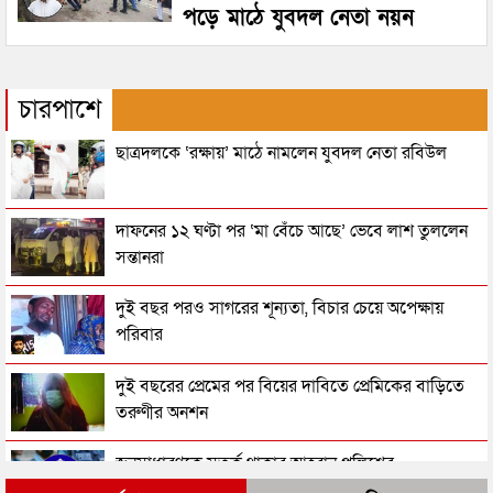
পড়ে মাঠে যুবদল নেতা নয়ন
চারপাশে
ছাত্রদলকে ‘রক্ষায়’ মাঠে নামলেন যুবদল নেতা রবিউল
দাফনের ১২ ঘণ্টা পর ‘মা বেঁচে আছে’ ভেবে লাশ তুললেন
সন্তানরা
দুই বছর পরও সাগরের শূন্যতা, বিচার চেয়ে অপেক্ষায়
পরিবার
দুই বছরের প্রেমের পর বিয়ের দাবিতে প্রেমিকের বাড়িতে
তরুণীর অনশন
জনসাধারণকে সতর্ক থাকার আহ্বান পুলিশের