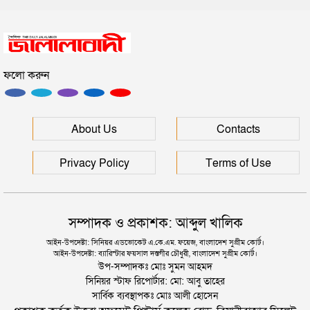
সিলেটে সড়ক দুর্ঘটনায় প্রাণ গেল যুবকের
ফলো করুন
ইউনূসকে সঙ্গে নিয়ে জুলাই স্মৃতি জাদুঘর উদ্বোধন করলেন
প্রধানমন্ত্রী
সিলেটে আরও দুইজনের মৃত্যু, হাসপাতালে ৩ শতাধিক
About Us
Contacts
Privacy Policy
Terms of Use
সম্পাদক ও প্রকাশক: আব্দুল খালিক
আইন-উপদেষ্টা: সিনিয়র এডভোকেট এ.কে.এম. ফয়েজ, বাংলাদেশ সুপ্রীম কোর্ট।
আইন-উপদেষ্টা: ব্যারিস্টার ফয়সাল দস্তগীর চৌধুরী, বাংলাদেশ সুপ্রীম কোর্ট।
উপ-সম্পাদকঃ মোঃ সুমন আহমদ
সিনিয়র স্টাফ রিপোর্টার: মো: আবু তাহের
সার্বিক ব্যবস্থাপকঃ মোঃ আলী হোসেন