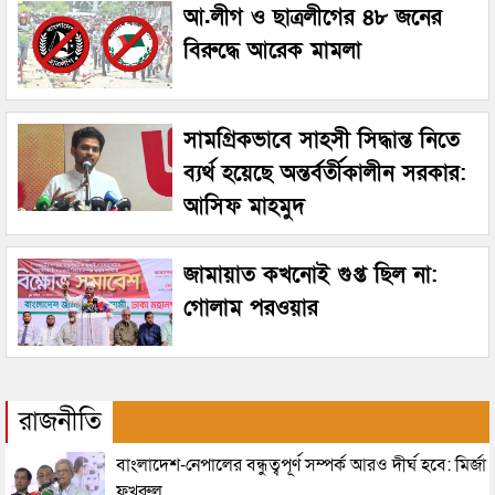
আ.লীগ ও ছাত্রলীগের ৪৮ জনের
বিরুদ্ধে আরেক মামলা
সামগ্রিকভাবে সাহসী সিদ্ধান্ত নিতে
ব্যর্থ হয়েছে অন্তর্বর্তীকালীন সরকার:
আসিফ মাহমুদ
জামায়াত কখনোই গুপ্ত ছিল না:
গোলাম পরওয়ার
রাজনীতি
বাংলাদেশ-নেপালের বন্ধুত্বপূর্ণ সম্পর্ক আরও দীর্ঘ হবে: মির্জা
ফখরুল