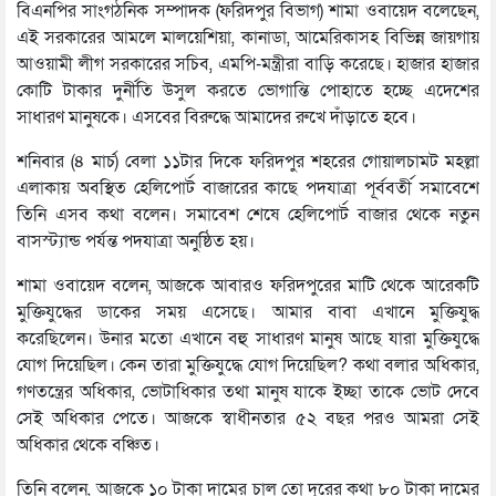
বিএনপির সাংগঠনিক সম্পাদক (ফরিদপুর বিভাগ) শামা ওবায়েদ বলেছেন,
এই সরকারের আমলে মালয়েশিয়া, কানাডা, আমেরিকাসহ বিভিন্ন জায়গায়
আওয়ামী লীগ সরকারের সচিব, এমপি-মন্ত্রীরা বাড়ি করেছে। হাজার হাজার
কোটি টাকার দুর্নীতি উসুল করতে ভোগান্তি পোহাতে হচ্ছে এদেশের
সাধারণ মানুষকে। এসবের বিরুদ্ধে আমাদের রুখে দাঁড়াতে হবে।
শনিবার (৪ মার্চ) বেলা ১১টার দিকে ফরিদপুর শহরের গোয়ালচামট মহল্লা
এলাকায় অবস্থিত হেলিপোর্ট বাজারের কাছে পদযাত্রা পূর্ববর্তী সমাবেশে
তিনি এসব কথা বলেন। সমাবেশ শেষে হেলিপোর্ট বাজার থেকে নতুন
বাসস্ট্যান্ড পর্যন্ত পদযাত্রা অনুষ্ঠিত হয়।
শামা ওবায়েদ বলেন, আজকে আবারও ফরিদপুরের মাটি থেকে আরেকটি
মুক্তিযুদ্ধের ডাকের সময় এসেছে। আমার বাবা এখানে মুক্তিযুদ্ধ
করেছিলেন। উনার মতো এখানে বহু সাধারণ মানুষ আছে যারা মুক্তিযুদ্ধে
যোগ দিয়েছিল। কেন তারা মুক্তিযুদ্ধে যোগ দিয়েছিল? কথা বলার অধিকার,
গণতন্ত্রের অধিকার, ভোটাধিকার তথা মানুষ যাকে ইচ্ছা তাকে ভোট দেবে
সেই অধিকার পেতে। আজকে স্বাধীনতার ৫২ বছর পরও আমরা সেই
অধিকার থেকে বঞ্চিত।
তিনি বলেন, আজকে ১০ টাকা দামের চাল তো দূরের কথা ৮০ টাকা দামের