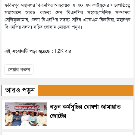
ফরিদপুর মহানগর বিএনপির আহ্বায়ক এ এফ এম কাইয়ূমের সভাপতিত্বে
সমাবেশে আরও বক্তব্য দেন বিএনপির সহসাংগঠনিক সম্পাদক
সেলিমুজ্জামান, জেলা বিএনপির সদস্য সচিব একেএম কিবরিয়া, মহানগর
বিএনপির সদস্য সচিব গোলাম মোস্তফা প্রমুখ।
এই সংবাদটি পড়া হয়েছে :
1.2K বার
শেয়ার করুন
আরও পড়ুন
নতুন কর্মসূচির ঘোষণা জামায়াত
জোটের