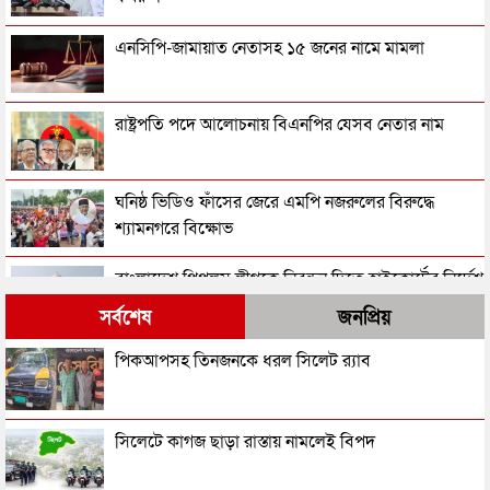
এনসিপি-জামায়াত নেতাসহ ১৫ জনের নামে মামলা
রাষ্ট্রপতি পদে আলোচনায় বিএনপির যেসব নেতার নাম
ঘনিষ্ঠ ভিডিও ফাঁসের জেরে এমপি নজরুলের বিরুদ্ধে
শ্যামনগরে বিক্ষোভ
বাংলাদেশ পিপলস লীগকে নিবন্ধন দিতে হাইকোর্টের নির্দেশ
সর্বশেষ
জনপ্রিয়
‘জুলাইয়ের গাদ্দার কার্ড’ নামে একটা কার্ড করতে চান
পিকআপসহ তিনজনকে ধরল সিলেট র‌্যাব
নাসীরুদ্দীন পাটওয়ারী
‘স্বৈরাচার’ বিতাড়িত হওয়ার পর একটি ‘গুপ্ত বাহিনী’ ধীরে
সিলেটে কাগজ ছাড়া রাস্তায় নামলেই বিপদ
ধীরে আত্মপ্রকাশ করেছিল: প্রধানমন্ত্রী