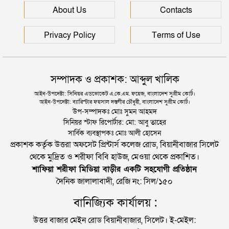
সিলেটে আরও দুইজনের মৃত্যু, হাসপাতালে ৩ শতাধিক
About Us
Contacts
Privacy Policy
Terms of Use
সম্পাদক ও প্রকাশক: আব্দুল খালিক
আইন-উপদেষ্টা: সিনিয়র এডভোকেট এ.কে.এম. ফয়েজ, বাংলাদেশ সুপ্রীম কোর্ট।
আইন-উপদেষ্টা: ব্যারিস্টার ফয়সাল দস্তগীর চৌধুরী, বাংলাদেশ সুপ্রীম কোর্ট।
উপ-সম্পাদকঃ মোঃ সুমন আহমদ
সিনিয়র স্টাফ রিপোর্টার: মো: আবু তাহের
সার্বিক ব্যবস্থাপকঃ মোঃ আলী হোসেন
প্রকাশক কর্তৃক উত্তরা অফসেট প্রিন্টার্স কলেজ রোড, বিয়ানীবাজার সিলেট
থেকে মুদ্রিত ও শরীফা বিবি হাউজ, মেওয়া থেকে প্রকাশিত।
শাফিয়া শরীফা মিডিয়া বাড়ীর একটি সহযোগী প্রতিষ্ঠান
দৈনিক জালালাবাদী, রেজি নং: সিল/১৫০
বানিজ্যিক কার্যালয় :
উত্তর বাজার মেইন রোড বিয়ানীবাজার, সিলেট। ই-মেইল: