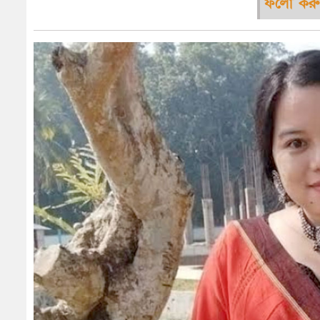
ফলো করু