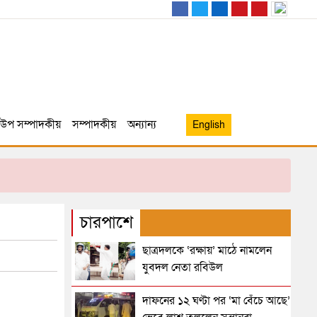
উপ সম্পাদকীয়
সম্পাদকীয়
অন্যান্য
English
চারপাশে
ছাত্রদলকে ‘রক্ষায়’ মাঠে নামলেন
যুবদল নেতা রবিউল
দাফনের ১২ ঘণ্টা পর ‘মা বেঁচে আছে’