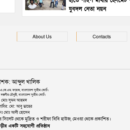
হাতে পাইপ মাথায় হেলমেট 
যুবদল নেতা নয়ন
About Us
Contacts
াশক: আব্দুল খালিক
কে.এম. ফয়েজ, বাংলাদেশ সুপ্রীম কোর্ট।
দস্তগীর চৌধুরী, বাংলাদেশ সুপ্রীম কোর্ট।
ঃ মোঃ সুমন আহমদ
োর্টার: মো: আবু তাহের
থাপকঃ মোঃ আলী হোসেন
জার সিলেট থেকে মুদ্রিত ও শরীফা বিবি হাউজ, মেওয়া থেকে প্রকাশিত।
ড়ীর একটি সহযোগী প্রতিষ্ঠান