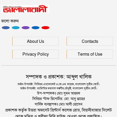
সিলেটে সড়ক দুর্ঘটনায় প্রাণ গেল যুবকের
ফলো করুন
ইউনূসকে সঙ্গে নিয়ে জুলাই স্মৃতি জাদুঘর উদ্বোধন করলেন
প্রধানমন্ত্রী
সিলেটে আরও দুইজনের মৃত্যু, হাসপাতালে ৩ শতাধিক
About Us
Contacts
Privacy Policy
Terms of Use
সম্পাদক ও প্রকাশক: আব্দুল খালিক
আইন-উপদেষ্টা: সিনিয়র এডভোকেট এ.কে.এম. ফয়েজ, বাংলাদেশ সুপ্রীম কোর্ট।
আইন-উপদেষ্টা: ব্যারিস্টার ফয়সাল দস্তগীর চৌধুরী, বাংলাদেশ সুপ্রীম কোর্ট।
উপ-সম্পাদকঃ মোঃ সুমন আহমদ
সিনিয়র স্টাফ রিপোর্টার: মো: আবু তাহের
সার্বিক ব্যবস্থাপকঃ মোঃ আলী হোসেন
প্রকাশক কর্তৃক উত্তরা অফসেট প্রিন্টার্স কলেজ রোড, বিয়ানীবাজার সিলেট
থেকে মুদ্রিত ও শরীফা বিবি হাউজ, মেওয়া থেকে প্রকাশিত।