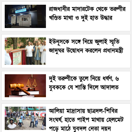
রাজধানীর মাদারটেক থেকে তরুণীর
খণ্ডিত মাথা ও দুই হাত উদ্ধার
ইউনূসকে সঙ্গে নিয়ে জুলাই স্মৃতি
জাদুঘর উদ্বোধন করলেন প্রধানমন্ত্রী
দুই তরুণীকে তুলে নিয়ে ধর্ষণ, ৬
যুবককে যে শাস্তি দিলে আদালত
আলিয়া মাদ্রাসায় ছাত্রদল-শিবির
সংঘর্ষ, হাতে পাইপ মাথায় হেলমেট
পড়ে মাঠে যুবদল নেতা নয়ন