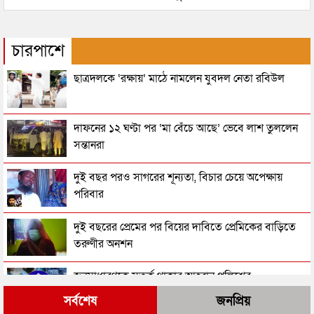
চারপাশে
ছাত্রদলকে ‘রক্ষায়’ মাঠে নামলেন যুবদল নেতা রবিউল
দাফনের ১২ ঘণ্টা পর ‘মা বেঁচে আছে’ ভেবে লাশ তুললেন
সন্তানরা
দুই বছর পরও সাগরের শূন্যতা, বিচার চেয়ে অপেক্ষায়
পরিবার
দুই বছরের প্রেমের পর বিয়ের দাবিতে প্রেমিকের বাড়িতে
তরুণীর অনশন
জনসাধারণকে সতর্ক থাকার আহ্বান পুলিশের
সর্বশেষ
জনপ্রিয়