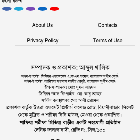
ফলো করুন
ইউনূসকে সঙ্গে নিয়ে জুলাই স্মৃতি জাদুঘর উদ্বোধন করলেন
প্রধানমন্ত্রী
সিলেটে আরও দুইজনের মৃত্যু, হাসপাতালে ৩ শতাধিক
About Us
Contacts
Privacy Policy
Terms of Use
সম্পাদক ও প্রকাশক: আব্দুল খালিক
আইন-উপদেষ্টা: সিনিয়র এডভোকেট এ.কে.এম. ফয়েজ, বাংলাদেশ সুপ্রীম কোর্ট।
আইন-উপদেষ্টা: ব্যারিস্টার ফয়সাল দস্তগীর চৌধুরী, বাংলাদেশ সুপ্রীম কোর্ট।
উপ-সম্পাদকঃ মোঃ সুমন আহমদ
সিনিয়র স্টাফ রিপোর্টার: মো: আবু তাহের
সার্বিক ব্যবস্থাপকঃ মোঃ আলী হোসেন
প্রকাশক কর্তৃক উত্তরা অফসেট প্রিন্টার্স কলেজ রোড, বিয়ানীবাজার সিলেট
থেকে মুদ্রিত ও শরীফা বিবি হাউজ, মেওয়া থেকে প্রকাশিত।
শাফিয়া শরীফা মিডিয়া বাড়ীর একটি সহযোগী প্রতিষ্ঠান
দৈনিক জালালাবাদী, রেজি নং: সিল/১৫০