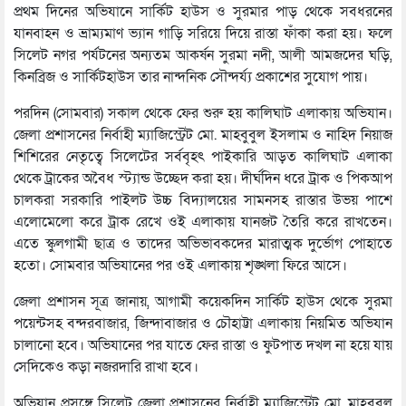
প্রথম দিনের অভিযানে সার্কিট হাউস ও সুরমার পাড় থেকে সবধরনের
যানবাহন ও ভ্রাম্যমাণ ভ্যান গাড়ি সরিয়ে দিয়ে রাস্তা ফাঁকা করা হয়। ফলে
সিলেট নগর পর্যটনের অন্যতম আকর্ষন সুরমা নদী, আলী আমজদের ঘড়ি,
কিনব্রিজ ও সার্কিটহাউস তার নান্দনিক সৌন্দর্য্য প্রকাশের সুযোগ পায়।
পরদিন (সোমবার) সকাল থেকে ফের শুরু হয় কালিঘাট এলাকায় অভিযান।
জেলা প্রশাসনের নির্বাহী ম্যাজিস্ট্রেট মো. মাহবুবুল ইসলাম ও নাহিদ নিয়াজ
শিশিরের নেতৃত্বে সিলেটের সর্ববৃহৎ পাইকারি আড়ত কালিঘাট এলাকা
থেকে ট্রাকের অবৈধ স্ট্যান্ড উচ্ছেদ করা হয়। দীর্ঘদিন ধরে ট্রাক ও পিকআপ
চালকরা সরকারি পাইলট উচ্চ বিদ্যালয়ের সামনসহ রাস্তার উভয় পাশে
এলোমেলো করে ট্রাক রেখে ওই এলাকায় যানজট তৈরি করে রাখতেন।
এতে স্কুলগামী ছাত্র ও তাদের অভিভাবকদের মারাত্মক দুর্ভোগ পোহাতে
হতো। সোমবার অভিযানের পর ওই এলাকায় শৃঙ্খলা ফিরে আসে।
জেলা প্রশাসন সূত্র জানায়, আগামী কয়েকদিন সার্কিট হাউস থেকে সুরমা
পয়েন্টসহ বন্দরবাজার, জিন্দাবাজার ও চৌহাট্টা এলাকায় নিয়মিত অভিযান
চালানো হবে। অভিযানের পর যাতে ফের রাস্তা ও ফুটপাত দখল না হয়ে যায়
সেদিকেও কড়া নজরদারি রাখা হবে।
অভিযান প্রসঙ্গে সিলেট জেলা প্রশাসনের নির্বাহী ম্যাজিস্ট্রেট মো. মাহবুবুল