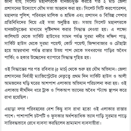
জানা যায়, সিলেট মহানগরকে যানজটমুক্ত করতে গত ২ মার্চ জেলা
প্রশাসনের উদ্যোগে যৌথ সভা আহ্বান করা হয়। সিলেট সিটি করপোরেশন,
মহানগর পুলিশ, পরিবহন মালিক ও শ্রমিক এবং প্রশাসন ও বিভিন্ন পেশার
প্রতিনিধিদের নিয়ে এই সভা অনুষ্ঠিত হয়। সভায় সিলেট মহানগরকে
যানজটমুক্তের মাধ্যমে দৃষ্টিনন্দন করার সিদ্ধান্ত নেওয়া হয়। এ লক্ষ্যে
কালিঘাট থেকে সার্কিট হাউসের সামন পর্যন্ত সুরমা নদীর দক্ষিণ পাড়,
সার্কিট হাউস থেকে সুরমা পয়েন্ট, কোর্ট পয়েন্ট, জিন্দাবাজার ও চৌহাট্টা
হয়ে আম্বরখানা পর্যন্ত রাস্তার উভয় পাশ থেকে সবধরণের গাড়ির অবৈধ
পার্কিং ও হকার উচ্ছেদের ব্যাপারে সিদ্ধান্ত গৃহিত হয়।
ওই সিদ্ধান্তের পর গত রবিবার (৫ মার্চ) থেকে শুরু হয় যৌথ অভিযান। জেলা
প্রশাসনের নির্বাহী ম্যাজিস্ট্রেটের নেতৃত্বে প্রথম দিন সার্কিট হাউস ও আলী
আমজদের ঘড়ি ঘরের আশপাশ এলাকায় অভিযান পরিচালনা করা হয়। ওই
এলাকায় দীর্ঘদিন ধরে ট্রাক ও পিকআপ ভ্যানের অবৈধ স্ট্যান্ড স্থাপন করে
রাখা হয়েছিল।
এছাড়া নগর পরিবহনের বেশ কিছু বাস রাখা হতো ওই এলাকার রাস্তার
পাশে। পাশাপাশি চটপটি ও ফুসকার অর্ধশতাধিক ভ্যান গাড়ি সুরমার পাড়ে
সারিবদ্ধভাবে রেখে ব্যবসা করছিলেন ভ্রাম্যমাণ ব্যবসায়ীরা।