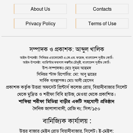
ভাগনের সাথে চলে গেছেন স্ত্রী, দুধ দিয়ে গোসল করলেন
About Us
Contacts
স্বামী
Privacy Policy
Terms of Use
সম্পাদক ও প্রকাশক: আব্দুল খালিক
আইন-উপদেষ্টা: সিনিয়র এডভোকেট এ.কে.এম. ফয়েজ, বাংলাদেশ সুপ্রীম কোর্ট।
আইন-উপদেষ্টা: ব্যারিস্টার ফয়সাল দস্তগীর চৌধুরী, বাংলাদেশ সুপ্রীম কোর্ট।
উপ-সম্পাদকঃ মোঃ সুমন আহমদ
সিনিয়র স্টাফ রিপোর্টার: মো: আবু তাহের
সার্বিক ব্যবস্থাপকঃ মোঃ আলী হোসেন
প্রকাশক কর্তৃক উত্তরা অফসেট প্রিন্টার্স কলেজ রোড, বিয়ানীবাজার সিলেট
থেকে মুদ্রিত ও শরীফা বিবি হাউজ, মেওয়া থেকে প্রকাশিত।
শাফিয়া শরীফা মিডিয়া বাড়ীর একটি সহযোগী প্রতিষ্ঠান
দৈনিক জালালাবাদী, রেজি নং: সিল/১৫০
বানিজ্যিক কার্যালয় :
উত্তর বাজার মেইন রোড বিয়ানীবাজার, সিলেট। ই-মেইল: