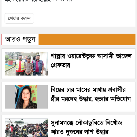
শেয়ার করুন
আরও পড়ুন
শাল্লায় ওয়ারেন্টভুক্ত আসামী তাজেল
গ্রেফতার
বিয়ের চার মাসের মাথায় প্রবাসীর
স্ত্রীর মরদেহ উদ্ধার, হত্যার অভিযোগ
সুনামগঞ্জে নৌকাডুবিতে নিখোঁজ
আরও দুজনের লাশ উদ্ধার