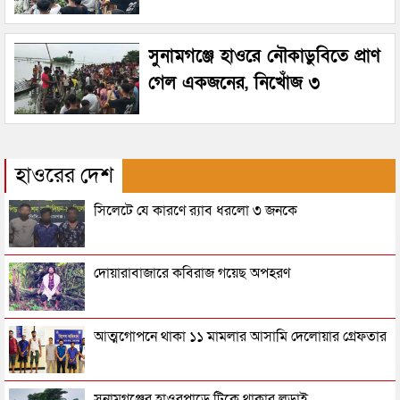
সুনামগঞ্জে হাওরে নৌকাডুবিতে প্রাণ
গেল একজনের, নিখোঁজ ৩
হাওরের দেশ
সিলেটে যে কারণে র‌্যাব ধরলো ৩ জনকে
দোয়ারাবাজারে কবিরাজ গয়েছ অপহরণ
আত্মগোপনে থাকা ১১ মামলার আসামি দেলোয়ার গ্রেফতার
সুনামগঞ্জের হাওরপাড়ে টিকে থাকার লড়াই