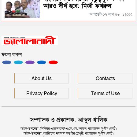
আরও দীর্ঘ হবে: মির্জা ফখরুল
সিলেটের জোড়া ব্রিজের পাশ থেকে আটক ফরহাদ- বাদশা
আপডেট ০২ আগ ২৬ | ১৬:২২
সিলেটে সড়ক দুর্ঘটনায় প্রাণ গেল যুবকের
ফলো করুন
ইউনূসকে সঙ্গে নিয়ে জুলাই স্মৃতি জাদুঘর উদ্বোধন করলেন
প্রধানমন্ত্রী
সিলেটে আরও দুইজনের মৃত্যু, হাসপাতালে ৩ শতাধিক
About Us
Contacts
Privacy Policy
Terms of Use
সম্পাদক ও প্রকাশক: আব্দুল খালিক
আইন-উপদেষ্টা: সিনিয়র এডভোকেট এ.কে.এম. ফয়েজ, বাংলাদেশ সুপ্রীম কোর্ট।
আইন-উপদেষ্টা: ব্যারিস্টার ফয়সাল দস্তগীর চৌধুরী, বাংলাদেশ সুপ্রীম কোর্ট।