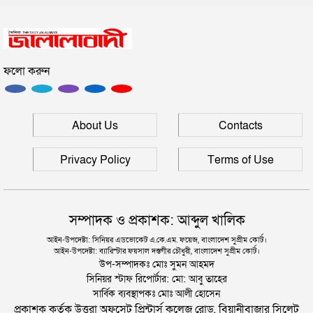
নতুন কর্মসূচির ঘোষণা জামায়াত জোটের
ফলো করুন
“দুর্নীতিতে চ্যাম্পিয়ন হওয়ার সহজ উপায় সংসদ সদস্য এবং
প্রশাসন একাকার হয়ে যাওয়া”
রাষ্ট্রপতি নির্বাচনের তারিখ ঘোষণা
About Us
Contacts
Privacy Policy
Terms of Use
সম্পাদক ও প্রকাশক: আব্দুল খালিক
আইন-উপদেষ্টা: সিনিয়র এডভোকেট এ.কে.এম. ফয়েজ, বাংলাদেশ সুপ্রীম কোর্ট।
আইন-উপদেষ্টা: ব্যারিস্টার ফয়সাল দস্তগীর চৌধুরী, বাংলাদেশ সুপ্রীম কোর্ট।
উপ-সম্পাদকঃ মোঃ সুমন আহমদ
সিনিয়র স্টাফ রিপোর্টার: মো: আবু তাহের
সার্বিক ব্যবস্থাপকঃ মোঃ আলী হোসেন
প্রকাশক কর্তৃক উত্তরা অফসেট প্রিন্টার্স কলেজ রোড, বিয়ানীবাজার সিলেট