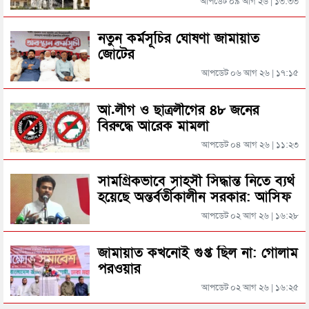
আপডেট ০৯ আগ ২৬ | ১৩:৩৩
শিক্ষামন্ত্রীর পদত্যাগের দাবিতে মহাসড়ক অবরোধ
কুলাউড়া সীমান্তে ভারতের অভ্যন্তরে বিএসএফের গুলিতে
নতুন কর্মসূচির ঘোষণা জামায়াত
বাংলাদেশি নিহত
জোটের
সিলেটে যে কারণে এনসিপির ২ নেতা বহিষ্কার
আপডেট ০৬ আগ ২৬ | ১৭:১৫
সিলেটে আরও ৩ জনের প্রাণহানী, পরিস্থিতি এখনো ভয়াবহ
অবসরের ভাবনা প্রত্যাখ্যান করলেন শেখ হাসিনা
আ.লীগ ও ছাত্রলীগের ৪৮ জনের
বিরুদ্ধে আরেক মামলা
মহেশখালীর মাতারবাড়িতে পৌঁছেছেন প্রধানমন্ত্রী
আপডেট ০৪ আগ ২৬ | ১১:২৩
ঐতিহাসিক ছয় দফা থেকেই মুক্তিযুদ্ধ
হেলিকপ্টারে মহেশখালীর পথে প্রধানমন্ত্রী
সামগ্রিকভাবে সাহসী সিদ্ধান্ত নিতে ব্যর্থ
হয়েছে অন্তর্বর্তীকালীন সরকার: আসিফ
মাহমুদ
আপডেট ০২ আগ ২৬ | ১৬:২৮
পিকআপসহ তিনজনকে ধরল সিলেট র‌্যাব
জামায়াত কখনোই গুপ্ত ছিল না: গোলাম
পরওয়ার
সিলেটে কাগজ ছাড়া রাস্তায় নামলেই বিপদ
আপডেট ০২ আগ ২৬ | ১৬:২৫