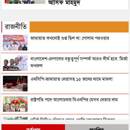
আসিফ মাহমুদ
রাজনীতি
জামায়াত কখনোই গুপ্ত ছিল না: গোলাম পরওয়ার
বাংলাদেশ-নেপালের বন্ধুত্বপূর্ণ সম্পর্ক আরও দীর্ঘ হবে: মির্জা
ফখরুল
এনসিপি-জামায়াত নেতাসহ ১৫ জনের নামে মামলা
রাষ্ট্রপতি পদে আলোচনায় বিএনপির যেসব নেতার নাম
ঘনিষ্ঠ ভিডিও ফাঁসের জেরে এমপি নজরুলের বিরুদ্ধে
শ্যামনগরে বিক্ষোভ