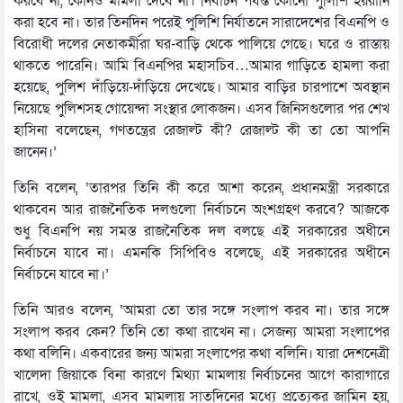
করবে না, কোনও মামলা দেবে না। নির্বাচন পর্যন্ত কোনো পুলিশি হয়রানি
করা হবে না। তার তিনদিন পরেই পুলিশি নির্যাতনে সারাদেশের বিএনপি ও
বিরোধী দলের নেতাকর্মীরা ঘর-বাড়ি থেকে পালিয়ে গেছে। ঘরে ও রাস্তায়
থাকতে পারেনি। আমি বিএনপির মহাসচিব…আমার গাড়িতে হামলা করা
হয়েছে, পুলিশ দাঁড়িয়ে-দাঁড়িয়ে দেখেছে। আমার বাড়ির চারপাশে অবস্থান
নিয়েছে পুলিশসহ গোয়েন্দা সংস্থার লোকজন। এসব জিনিসগুলোর পর শেখ
হাসিনা বলেছেন, গণতন্ত্রের রেজাল্ট কী? রেজাল্ট কী তা তো আপনি
জানেন।’
তিনি বলেন, ‘তারপর তিনি কী করে আশা করেন, প্রধানমন্ত্রী সরকারে
থাকবেন আর রাজনৈতিক দলগুলো নির্বাচনে অংশগ্রহণ করবে? আজকে
শুধু বিএনপি নয় সমস্ত রাজনৈতিক দল বলছে এই সরকারের অধীনে
নির্বাচনে যাবে না। এমনকি সিপিবিও বলেছে, এই সরকারের অধীনে
নির্বাচনে যাবে না।’
তিনি আরও বলেন, ‘আমরা তো তার সঙ্গে সংলাপ করব না। তার সঙ্গে
সংলাপ করব কেন? তিনি তো কথা রাখেন না। সেজন্য আমরা সংলাপের
কথা বলিনি। একবারের জন্য আমরা সংলাপের কথা বলিনি। যারা দেশনেত্রী
খালেদা জিয়াকে বিনা কারণে মিথ্যা মামলায় নির্বাচনের আগে কারাগারে
রাখে, ওই মামলা, এসব মামলায় সাতদিনের মধ্যে প্রত্যেকর জামিন হয়,