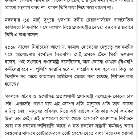
ফখরুল ইসলাম আলমগীর। তিনি বলেছেন, তার (প্রধানমন্ত্রী) সঙ্গে আমরাও
কোনো সংলাপ করব না। কারণ তিনি কথা দিয়ে কথা রাখেন না।
মঙ্গলবার (১৪ মার্চ) দুপুরে গুলশান দলীয় চেয়ারপার্সনের রাজনৈতিক
কার্যালয়ে বিএনপির সঙ্গে সংলাপ নিয়ে প্রধানমন্ত্রীর দেওয়া বক্তব্যের জবাবে
তিনি এ কথা বলেন।
২০১৮ সালের নির্বাচনের আগে ড. কামাল হোসেনের নেতৃত্বে প্রধানমন্ত্রীর
সঙ্গে আলোচনায় বসেছিল বিএনপি। সেই প্রসঙ্গে টেনে মির্জা ফখরুল
বলেন, ‘ওই সংলাপে প্রধানমন্ত্রী বলেছিলেন, আর কোনো গ্রেপ্তার (বিএনপি
কর্মীদের) হবে না, পুলিশি হয়রানি হবে না, গায়েবি মামলা হবে না। কিন্তু এর
তিনদিন পর থেকে আমাদের প্রার্থীদের গ্রেপ্তার করা হয়েছে, নির্যাতন করা
হয়েছে।’
‘কালকে অবৈধ ও স্বঘোষিত প্রতাপশালী প্রধানমন্ত্রী বলেছেন- কোনো চাপ
নেই। এখানেই বোঝা যায় এই দেশের প্রতি, মানুষের প্রতি তার কোনো
দায়িত্ব নেই। মানুষের ভবিষ্যৎ নিয়ে এই রাষ্ট্রকে সত্যিকার অর্থে কার্যকর
চিন্তা তার নেই। এই চাপগুলো কোথা থেকে আসবে? কারণ গত নির্বাচনে
তারা যত রকমের জালিয়াতি আছে ও যত রকমের সন্ত্রাসী কর্মকাণ্ড আছে
সেগুলোর মাধ্যমে ভোটারদেরকে ভোট কেন্দ্রে যেতে বাধা দিয়ে ফল ঘোষণা