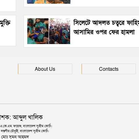
ুক্তি
সিলেটে আদলত চত্বরে ফাহিম
আসামির ওপর ফের হামলা
About Us
Contacts
াশক: আব্দুল খালিক
কে.এম. ফয়েজ, বাংলাদেশ সুপ্রীম কোর্ট।
দস্তগীর চৌধুরী, বাংলাদেশ সুপ্রীম কোর্ট।
ঃ মোঃ সুমন আহমদ