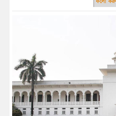
ফলো করু