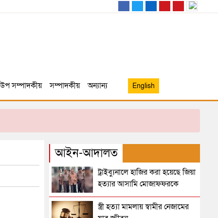
উপ সম্পাদকীয়
সম্পাদকীয়
অন্যান্য
English
আইন-আদালত
ট্রাইব্যুনালে হাজির করা হয়েছে জিয়া
হত্যার আসামি মোজাফফরকে
স্ত্রী হত্যা মামলায় স্বামীর নেজামের