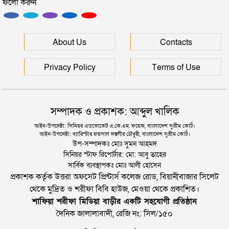
ফলো করুন
ইউনূসকে সঙ্গে নিয়ে জুলাই স্মৃতি জাদুঘর উদ্বোধন করলেন
প্রধানমন্ত্রী
সিলেটে আরও দুইজনের মৃত্যু, হাসপাতালে ৩ শতাধিক
About Us
Contacts
Privacy Policy
Terms of Use
সম্পাদক ও প্রকাশক: আব্দুল খালিক
আইন-উপদেষ্টা: সিনিয়র এডভোকেট এ.কে.এম. ফয়েজ, বাংলাদেশ সুপ্রীম কোর্ট।
আইন-উপদেষ্টা: ব্যারিস্টার ফয়সাল দস্তগীর চৌধুরী, বাংলাদেশ সুপ্রীম কোর্ট।
উপ-সম্পাদকঃ মোঃ সুমন আহমদ
সিনিয়র স্টাফ রিপোর্টার: মো: আবু তাহের
সার্বিক ব্যবস্থাপকঃ মোঃ আলী হোসেন
প্রকাশক কর্তৃক উত্তরা অফসেট প্রিন্টার্স কলেজ রোড, বিয়ানীবাজার সিলেট
থেকে মুদ্রিত ও শরীফা বিবি হাউজ, মেওয়া থেকে প্রকাশিত।
শাফিয়া শরীফা মিডিয়া বাড়ীর একটি সহযোগী প্রতিষ্ঠান
দৈনিক জালালাবাদী, রেজি নং: সিল/১৫০