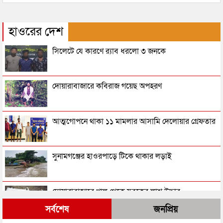
হাওরের দেশ
সিলেটে যে কারণে র‌্যাব ধরলো ৩ জনকে
দোয়ারাবাজারে কবিরাজ গয়েছ অপহরণ
আত্মগোপনে থাকা ১১ মামলার আসামি দেলোয়ার গ্রেফতার
সুনামগঞ্জের হাওরপাড়ে টিকে থাকার লড়াই
দোয়ারাবাজারে খাল থেকে যুবকের লাশ উদ্ধার
সর্বশেষ
জনপ্রিয়