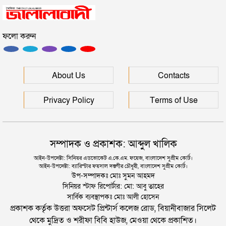
ফলো করুন
ইউনূসকে সঙ্গে নিয়ে জুলাই স্মৃতি জাদুঘর উদ্বোধন করলেন
প্রধানমন্ত্রী
সিলেটে আরও দুইজনের মৃত্যু, হাসপাতালে ৩ শতাধিক
About Us
Contacts
Privacy Policy
Terms of Use
সম্পাদক ও প্রকাশক: আব্দুল খালিক
আইন-উপদেষ্টা: সিনিয়র এডভোকেট এ.কে.এম. ফয়েজ, বাংলাদেশ সুপ্রীম কোর্ট।
আইন-উপদেষ্টা: ব্যারিস্টার ফয়সাল দস্তগীর চৌধুরী, বাংলাদেশ সুপ্রীম কোর্ট।
উপ-সম্পাদকঃ মোঃ সুমন আহমদ
সিনিয়র স্টাফ রিপোর্টার: মো: আবু তাহের
সার্বিক ব্যবস্থাপকঃ মোঃ আলী হোসেন
প্রকাশক কর্তৃক উত্তরা অফসেট প্রিন্টার্স কলেজ রোড, বিয়ানীবাজার সিলেট
থেকে মুদ্রিত ও শরীফা বিবি হাউজ, মেওয়া থেকে প্রকাশিত।