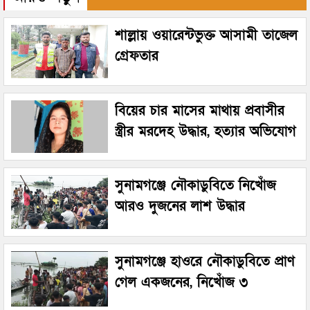
শাল্লায় ওয়ারেন্টভুক্ত আসামী তাজেল
গ্রেফতার
বিয়ের চার মাসের মাথায় প্রবাসীর
স্ত্রীর মরদেহ উদ্ধার, হত্যার অভিযোগ
সুনামগঞ্জে নৌকাডুবিতে নিখোঁজ
আরও দুজনের লাশ উদ্ধার
সুনামগঞ্জে হাওরে নৌকাডুবিতে প্রাণ
গেল একজনের, নিখোঁজ ৩