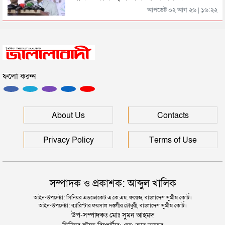
সিলেটের জোড়া ব্রিজের পাশ থেকে আটক ফরহাদ- বাদশা
আপডেট ০২ আগ ২৬ | ১৬:২২
সিলেটে সড়ক দুর্ঘটনায় প্রাণ গেল যুবকের
ফলো করুন
ইউনূসকে সঙ্গে নিয়ে জুলাই স্মৃতি জাদুঘর উদ্বোধন করলেন
প্রধানমন্ত্রী
সিলেটে আরও দুইজনের মৃত্যু, হাসপাতালে ৩ শতাধিক
About Us
Contacts
Privacy Policy
Terms of Use
সম্পাদক ও প্রকাশক: আব্দুল খালিক
আইন-উপদেষ্টা: সিনিয়র এডভোকেট এ.কে.এম. ফয়েজ, বাংলাদেশ সুপ্রীম কোর্ট।
আইন-উপদেষ্টা: ব্যারিস্টার ফয়সাল দস্তগীর চৌধুরী, বাংলাদেশ সুপ্রীম কোর্ট।
উপ-সম্পাদকঃ মোঃ সুমন আহমদ