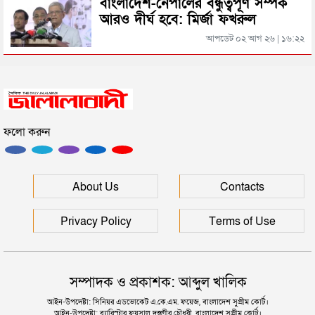
বাংলাদেশ-নেপালের বন্ধুত্বপূর্ণ সম্পর্ক
আরও দীর্ঘ হবে: মির্জা ফখরুল
সিলেটের জোড়া ব্রিজের পাশ থেকে আটক ফরহাদ- বাদশা
আপডেট ০২ আগ ২৬ | ১৬:২২
সিলেটে সড়ক দুর্ঘটনায় প্রাণ গেল যুবকের
ফলো করুন
ইউনূসকে সঙ্গে নিয়ে জুলাই স্মৃতি জাদুঘর উদ্বোধন করলেন
প্রধানমন্ত্রী
সিলেটে আরও দুইজনের মৃত্যু, হাসপাতালে ৩ শতাধিক
About Us
Contacts
Privacy Policy
Terms of Use
সম্পাদক ও প্রকাশক: আব্দুল খালিক
আইন-উপদেষ্টা: সিনিয়র এডভোকেট এ.কে.এম. ফয়েজ, বাংলাদেশ সুপ্রীম কোর্ট।
আইন-উপদেষ্টা: ব্যারিস্টার ফয়সাল দস্তগীর চৌধুরী, বাংলাদেশ সুপ্রীম কোর্ট।