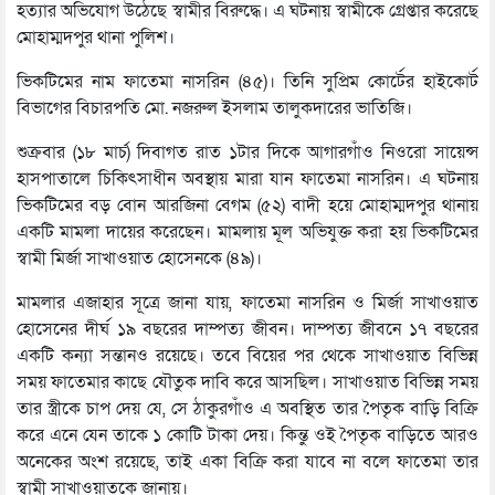
হত্যার অভিযোগ উঠেছে স্বামীর বিরুদ্ধে। এ ঘটনায় স্বামীকে গ্রেপ্তার করেছে
মোহাম্মদপুর থানা পুলিশ।
ভিকটিমের নাম ফাতেমা নাসরিন (৪৫)। তিনি সুপ্রিম কোর্টের হাইকোর্ট
বিভাগের বিচারপতি মো. নজরুল ইসলাম তালুকদারের ভাতিজি।
শুক্রবার (১৮ মার্চ) দিবাগত রাত ১টার দিকে আগারগাঁও নিওরো সায়েন্স
হাসপাতালে চিকিৎসাধীন অবস্থায় মারা যান ফাতেমা নাসরিন। এ ঘটনায়
ভিকটিমের বড় বোন আরজিনা বেগম (৫২) বাদী হয়ে মোহাম্মদপুর থানায়
একটি মামলা দায়ের করেছেন। মামলায় মূল অভিযুক্ত করা হয় ভিকটিমের
স্বামী মির্জা সাখাওয়াত হোসেনকে (৪৯)।
মামলার এজাহার সূত্রে জানা যায়, ফাতেমা নাসরিন ও মির্জা সাখাওয়াত
হোসেনের দীর্ঘ ১৯ বছরের দাম্পত্য জীবন। দাম্পত্য জীবনে ১৭ বছরের
একটি কন্যা সন্তানও রয়েছে। তবে বিয়ের পর থেকে সাখাওয়াত বিভিন্ন
সময় ফাতেমার কাছে যৌতুক দাবি করে আসছিল। সাখাওয়াত বিভিন্ন সময়
তার স্ত্রীকে চাপ দেয় যে, সে ঠাকুরগাঁও এ অবস্থিত তার পৈতৃক বাড়ি বিক্রি
করে এনে যেন তাকে ১ কোটি টাকা দেয়। কিন্তু ওই পৈতৃক বাড়িতে আরও
অনেকের অংশ রয়েছে, তাই একা বিক্রি করা যাবে না বলে ফাতেমা তার
স্বামী সাখাওয়াতকে জানায়।