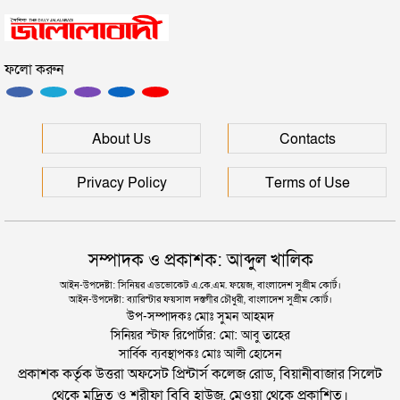
যুক্তরাজ্যে বাংলাদেশিদের মধ্যে ৯৫ শতাংশই সিলেটি
ফলো করুন
সিলেটে বিচার নিয়ে হতাশ ৬ শহীদ পরিবার
মালয়েশিয়ায় সহকর্মীদের আঘাতে প্রাণ গেল ৩ বাংলাদেশির
About Us
Contacts
Privacy Policy
Terms of Use
সম্পাদক ও প্রকাশক: আব্দুল খালিক
আইন-উপদেষ্টা: সিনিয়র এডভোকেট এ.কে.এম. ফয়েজ, বাংলাদেশ সুপ্রীম কোর্ট।
আইন-উপদেষ্টা: ব্যারিস্টার ফয়সাল দস্তগীর চৌধুরী, বাংলাদেশ সুপ্রীম কোর্ট।
উপ-সম্পাদকঃ মোঃ সুমন আহমদ
সিনিয়র স্টাফ রিপোর্টার: মো: আবু তাহের
সার্বিক ব্যবস্থাপকঃ মোঃ আলী হোসেন
প্রকাশক কর্তৃক উত্তরা অফসেট প্রিন্টার্স কলেজ রোড, বিয়ানীবাজার সিলেট
থেকে মুদ্রিত ও শরীফা বিবি হাউজ, মেওয়া থেকে প্রকাশিত।