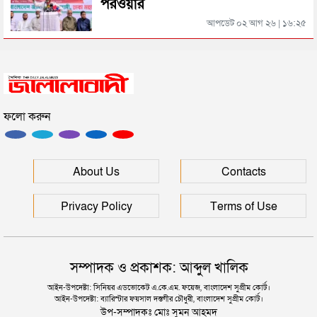
পরওয়ার
সিলেটে কাগজ ছাড়া রাস্তায় নামলেই বিপদ
আপডেট ০২ আগ ২৬ | ১৬:২৫
নতুন কর্মসূচির ঘোষণা জামায়াত জোটের
ফলো করুন
“দুর্নীতিতে চ্যাম্পিয়ন হওয়ার সহজ উপায় সংসদ সদস্য এবং
প্রশাসন একাকার হয়ে যাওয়া”
রাষ্ট্রপতি নির্বাচনের তারিখ ঘোষণা
About Us
Contacts
Privacy Policy
Terms of Use
সম্পাদক ও প্রকাশক: আব্দুল খালিক
আইন-উপদেষ্টা: সিনিয়র এডভোকেট এ.কে.এম. ফয়েজ, বাংলাদেশ সুপ্রীম কোর্ট।
আইন-উপদেষ্টা: ব্যারিস্টার ফয়সাল দস্তগীর চৌধুরী, বাংলাদেশ সুপ্রীম কোর্ট।
উপ-সম্পাদকঃ মোঃ সুমন আহমদ