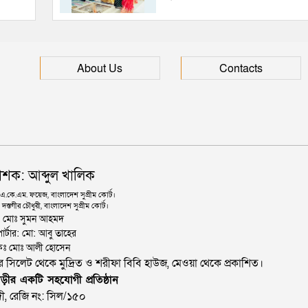
About Us
Contacts
াশক: আব্দুল খালিক
কে.এম. ফয়েজ, বাংলাদেশ সুপ্রীম কোর্ট।
দস্তগীর চৌধুরী, বাংলাদেশ সুপ্রীম কোর্ট।
ঃ মোঃ সুমন আহমদ
োর্টার: মো: আবু তাহের
থাপকঃ মোঃ আলী হোসেন
জার সিলেট থেকে মুদ্রিত ও শরীফা বিবি হাউজ, মেওয়া থেকে প্রকাশিত।
ড়ীর একটি সহযোগী প্রতিষ্ঠান
ী, রেজি নং: সিল/১৫০