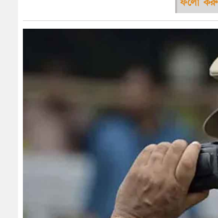
ফলো করু