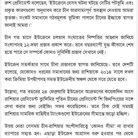
রুশ প্রেসিডেন্ট বলেছেন, ‘ইউক্রেনে যেসব ঘটনা ঘটছে সেটির পটভূমি এবং
প্রকৃত কারণগুলো অনুধাবন করে চীন ভারসাম্যপূর্ণ অবস্থান নেওয়ায় আমরা
কৃতজ্ঞ। সংকট সমাধানে গঠনমূলক ভূমিকা পালনে চীনের ইচ্ছাকে স্বাগত
জানাই আমরা।’
চীন গত মাসে ইউক্রেনে চলমান সংঘাতের নিষ্পত্তির আহ্বান জানিয়ে
সংলাপসহ ১২-দফা প্রস্তাব প্রকাশ করে। তবে বছরব্যাপী যুদ্ধ কীভাবে শেষ
হতে পারে সে সম্পর্কে কোনও সুনির্দিষ্ট প্রস্তাব সেখানে নেই।
ইউক্রেন সতর্কতার সাথে চীনা প্রস্তাবকে স্বাগত জানিয়েছে। তবে দেশটি
বলেছে, যেকোনও ধরনের সমাধানের জন্য রাশিয়াকে ২০১৪ সালে দখল
করা ক্রিমিয়া উপদ্বীপসহ সমস্ত ইউক্রেনীয় অঞ্চল থেকে সরে যেতে হবে।
উল্লেখ্য, গত বছরের ২৪ ফেব্রুয়ারি ইউক্রেনে আক্রমণের কয়েকদিন আগে
রাশিয়ার প্রেসিডেন্ট ভ্লাদিমির পুতিন চীনের প্রেসিডেন্ট শি জিনপিংয়ের সঙ্গে
দেখা করার জন্য বেইজিং সফর করেছিলেন। তবে ঠিক সেই সময়ই
রাশিয়ার সামরিক বাহিনীর ট্যাংকগুলো ইউক্রেনের সীমান্তে জড়ো হচ্ছিল।
উভয় নেতা সেসময় চীন-রাশিয়ার অংশীদারিত্বে ‘কোনও সীমা’ না রাখার
ব্যাপারে সম্মত হন। এছাড়া ইউক্রেন আগ্রাসন শুরু হওয়ার পর থেকে