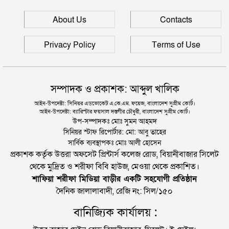
সিলেটে বিদ্যুৎস্পৃষ্টে প্রাণ গেল সিসিক কর্মীর
About Us
Contacts
Privacy Policy
Terms of Use
সম্পাদক ও প্রকাশক: আব্দুল খালিক
আইন-উপদেষ্টা: সিনিয়র এডভোকেট এ.কে.এম. ফয়েজ, বাংলাদেশ সুপ্রীম কোর্ট।
আইন-উপদেষ্টা: ব্যারিস্টার ফয়সাল দস্তগীর চৌধুরী, বাংলাদেশ সুপ্রীম কোর্ট।
উপ-সম্পাদকঃ মোঃ সুমন আহমদ
সিনিয়র স্টাফ রিপোর্টার: মো: আবু তাহের
সার্বিক ব্যবস্থাপকঃ মোঃ আলী হোসেন
প্রকাশক কর্তৃক উত্তরা অফসেট প্রিন্টার্স কলেজ রোড, বিয়ানীবাজার সিলেট
থেকে মুদ্রিত ও শরীফা বিবি হাউজ, মেওয়া থেকে প্রকাশিত।
শাফিয়া শরীফা মিডিয়া বাড়ীর একটি সহযোগী প্রতিষ্ঠান
দৈনিক জালালাবাদী, রেজি নং: সিল/১৫০
বানিজ্যিক কার্যালয় :