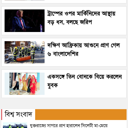
ট্রাম্পের ওপর মার্কিনিদের আস্থায়
বড় ধস, বলছে জরিপ
দক্ষিণ আফ্রিকায় আগুনে প্রাণ গেল
৬ বাংলাদেশির
একসঙ্গে তিন বোনকে বিয়ে করলেন
যুবক
বিশ্ব সংবাদ
যুক্তরাজ্যে সাগরে প্রাণ হারালেন সিলেটী মা-মেয়ে