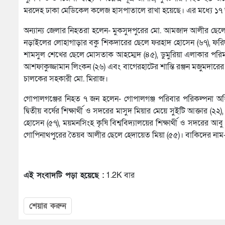
মরদেহ ঢাকা মেডিকেল কলেজ হাসপাতালে রাখা হয়েছে। এর মধ্যে ১৭
অন্যান্য জেলার নিহতরা হলেন- মুকসুদপুরের মো. আমজাদ আলীর ছেলে ম
নড়াইলের লোহাগাড়ার বকু শিকদারের ছেলে ফরহাদ হোসেন (৬৭), ফর
শামসুল শেখের ছেলে মোসতাক আহম্মেদ (৪৫), ডুমুরিয়া এলাকার পরিম
আশফাকুজ্জামান লিংকন (২৬) এবং বাগেরহাটের শান্তি রঞ্জন মজুমদারে
চালকের সহকারী মো. মিরাজ।
গোপালগঞ্জের নিহত ৭ জন হলেন- গোপালগঞ্জ পরিবার পরিকল্পনা অধিদ
দ্বিতীয় বর্ষের শিক্ষার্থী ও সদরের মাসুদ মিয়ার মেয়ে সুইটি আক্তার (
হোসেন (৫৭), ময়মনসিংহ কৃষি বিশ্ববিদ্যালয়ের শিক্ষার্থী ও সদরের
গোপিনাথপুরের তৈয়ব আলীর ছেলে হেদায়েত মিয়া (৫৫)। বাকিদের নাম-
এই সংবাদটি পড়া হয়েছে :
1.2K বার
শেয়ার করুন