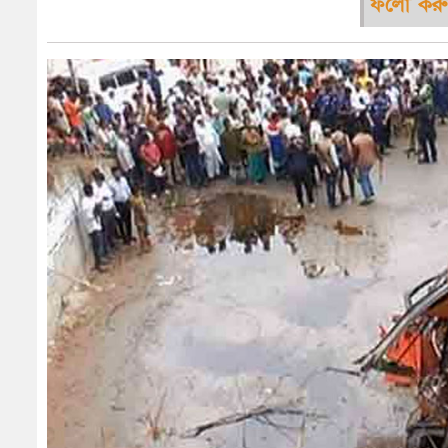
ফলো করু