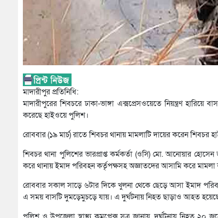
মাদারীপুর প্রতিনিধি:
মাদারীপুরের শিবচরে ঢাকা-ভাঙ্গা এক্সপ্রেসওয়েতে নিয়ন্ত্রণ হারি
করেছে হাইওয়ে পুলিশ।
রোববার (১৯ মার্চ) রাতে শিবচর থানায় মামলাটি দায়ের করেন শিবচর হাই
শিবচর থানা পুলিশের ভারপ্রাপ্ত কর্মকর্তা (ওসি) মো. আনোয়ার হোসেন জা
করে থানায় ইমাদ পরিবহন কর্তৃপক্ষসহ অজ্ঞাতদের আসামি করে মামলা
রোববার সকাল সাড়ে ৬টার দিকে খুলনা থেকে ছেড়ে আসা ইমাদ পরিবহনে
এ সময় বাসটি দুমড়েমুচড়ে যায়। এ দুর্ঘটনায় নিহত ছাড়াও আহত হয়ে
পুলিশ ও উপজেলা স্বাস্থ্য কমপ্লেক্স সূত্র জানায়, দুর্ঘটনায় নিহত ২০