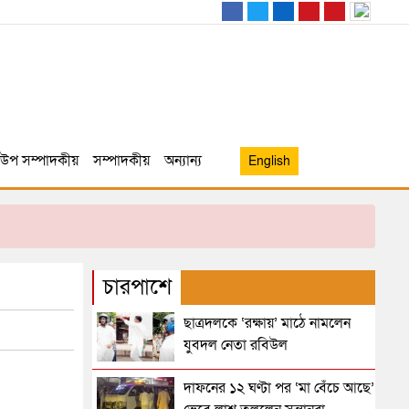
উপ সম্পাদকীয়
সম্পাদকীয়
অন্যান্য
English
চারপাশে
ছাত্রদলকে ‘রক্ষায়’ মাঠে নামলেন
যুবদল নেতা রবিউল
দাফনের ১২ ঘণ্টা পর ‘মা বেঁচে আছে’