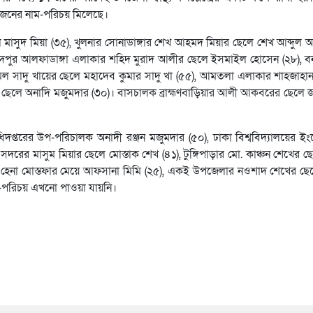
 জনের নাম-পরিচয় মিলেছে।
াসুদ মিয়া (৩৫), খুলনার সোনাডাঙ্গার শেখ আহমদ মিয়ার ছেলে শেখ আব্দুল আ
িদপুর আলফাডাঙ্গা এলাকার শহিদ মুরাদ আলীর ছেলে ইসমাইল হোসেন (২৮), বন
ল সাদু খায়ের ছেলে মহাদেব কুমার সাদু খা (৫৫), আমতলা এলাকার শাহজাহান
র ছেলে অনাদি মজুমদার (৩০)। বাসচালক ব্রাহ্মণবাড়িয়ার আলী আকবরের ছেলে 
প্তরের উপ-পরিচালক অনাদী রঞ্জন মজুমদার (৫০), ঢাকা বিশ্ববিদ্যালয়ের ই
২২), সদরের মাসুম মিয়ার ছেলে মোস্তাক শেখ (৪১), টুঙ্গিপাড়ার মো. কাঞ্চন শেখের
 আবু হেনা মোস্তফার মেয়ে আফসানা মিমি (২৫), একই উপজেলার নওশাদ শেখের ছে
পরিচয় এখনো পাওয়া যায়নি।