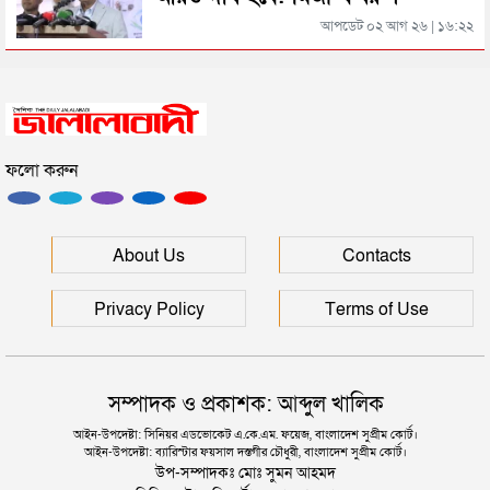
সিলেটের জোড়া ব্রিজের পাশ থেকে আটক ফরহাদ- বাদশা
আপডেট ০২ আগ ২৬ | ১৬:২২
সিলেটে সড়ক দুর্ঘটনায় প্রাণ গেল যুবকের
ফলো করুন
ইউনূসকে সঙ্গে নিয়ে জুলাই স্মৃতি জাদুঘর উদ্বোধন করলেন
প্রধানমন্ত্রী
সিলেটে আরও দুইজনের মৃত্যু, হাসপাতালে ৩ শতাধিক
About Us
Contacts
Privacy Policy
Terms of Use
সম্পাদক ও প্রকাশক: আব্দুল খালিক
আইন-উপদেষ্টা: সিনিয়র এডভোকেট এ.কে.এম. ফয়েজ, বাংলাদেশ সুপ্রীম কোর্ট।
আইন-উপদেষ্টা: ব্যারিস্টার ফয়সাল দস্তগীর চৌধুরী, বাংলাদেশ সুপ্রীম কোর্ট।
উপ-সম্পাদকঃ মোঃ সুমন আহমদ