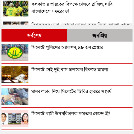
কলকাতায় ভারতের বিপক্ষে খেলবে ব্রাজিল, দাবি
বাংলাদেশে সফরেরও!
বিশ্বকাপের সেরা একাদশ ঘোষণা করল ফিফা, জায়গা পেলেন
যারা
সর্বশেষ
জনপ্রিয়
২০২৬ বিশ্বকাপে কে কোন পুরস্কার জিতলেন
সিলেটে পুলিশের অ্যাকশন, ৪৮ জন গ্রেপ্তার
আর্জেন্টিনাকে হারিয়ে বিশ্বচ্যাম্পিয়ন স্পেন
সিলেটে সেই দুই বাস চালকের বিরুদ্ধে মামলা
নারী মরদেহের ময়নাতদন্তে নারী ডোম নিয়োগ দিতে
মানবপাচার নিয়ে সিলেটের ডিবির হাওরে সংঘর্ষ
হাইকোর্টের রুল
এমবাপের রেকর্ড, সাকার হ্যাটট্রিকের ১০ গোলের থ্রিলারে
সিলেটে স্বামী উপপরিচালক ক্ষমতার কেন্দ্রে স্ত্রী!
ইংল্যান্ডের ব্রোঞ্জ জয়
দুর্দান্ত জয়ে ইংল্যান্ডকে হারিয়ে ফাইনালে মেসির আর্জেন্টিনা