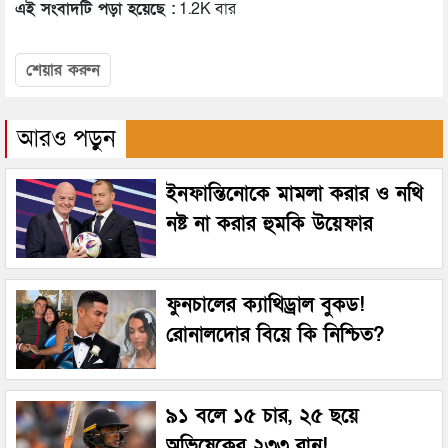
এই সংবাদটি পড়া হয়েছে :
1.2K বার
শেয়ার করুন
আরও পড়ুন
ইনফান্তিনোকে মামলা করার ও নথি
নষ্ট না করার হুমকি উয়েফার
ফুনচালের ক্যাথিড্রাল বুকড!
রোনালদোর বিয়ে কি নিশ্চিত?
৯১ বলে ১৫ চার, ২৫ ছয়ে
অভিষেকের ২৩৩ রান!