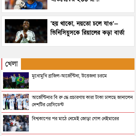
‘হয় থাকো, নয়তো চলে যাও’—
ভিনিসিয়ুসকে রিয়ালের কড়া বার্তা
খেলা
মুখোমুখি ব্রাজিল-আর্জেন্টিনা, উত্তেজনা চরমে
আর্জেন্টিনার বি রু দ্ধে প্রচারণায় কারা টাকা ঢালছে জানালেন
দেশটির প্রেসিডেন্ট
বিশ্বকাপের পর মাঠে নেমেই জোড়া গোল নেইমারের