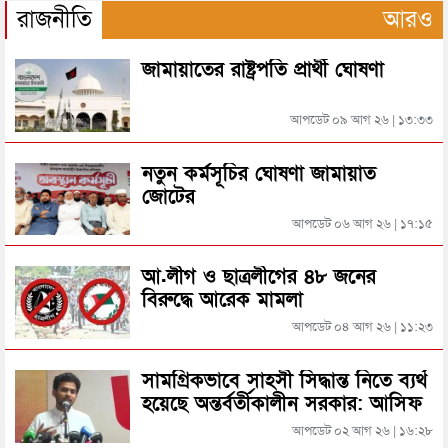
হবিগঞ্জে মহাসড়কে ত্রিমুখী সংঘর্ষে প্রাণ গেল ২ জনের
রাজনীতি
আরও
ফ্রান্সকে হারিয়ে বিশ্বকাপের ফাইনালে অপ্রতিরোধ্য স্পেন
জামায়াতের রাষ্ট্রপতি প্রার্থী ঘোষণা
সিলেটে বিদ্যুৎস্পৃষ্টে প্রাণ গেল সিসিক কর্মীর
আপডেট ০৯ আগ ২৬ | ১৩:৩৩
রেফারিকে মেসি বললেন, ‘আমাকে সম্মান দিয়ে কথা বলো’
প্রেমিকের বাড়িতে স্ত্রীর অনশন: দুধ দিয়ে গোসল করে সম্পর্ক
নতুন কর্মসূচির ঘোষণা জামায়াত
বিচ্ছেদ স্বামীর
জোটের
সুইজারল্যান্ডকে উড়িয়ে দিয়ে সেমিফাইনালে আর্জেন্টিনা
আপডেট ০৬ আগ ২৬ | ১৭:১৫
জামায়াতের রাষ্ট্রপতি প্রার্থী ঘোষণা
নরওয়েকে হারিয়ে সেমিফাইনালে ইংল্যান্ড
আ.লীগ ও ছাত্রলীগের ৪৮ জনের
বিরুদ্ধে আরেক মামলা
রাষ্ট্রপতি নির্বাচনে বিএনপির দুই মনোনয়নপত্র সংগ্রহ
আপডেট ০৪ আগ ২৬ | ১১:২৩
৩ বছরের কারাদণ্ড হতে পারে এমবাপ্পের!
সিলেটের মহাসড়কে ৬ মাসে দুর্ঘটনায় ১১৭ জনের প্রাণহানি
সামগ্রিকভাবে সাহসী সিদ্ধান্ত নিতে ব্যর্থ
হয়েছে অন্তর্বর্তীকালীন সরকার: আসিফ
মাহমুদ
আপডেট ০২ আগ ২৬ | ১৬:২৮
জৈন্তাপুরে বাস চাপায় বৃদ্ধ নিহত, সড়ক অবরোধ