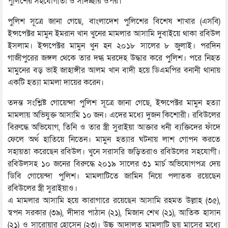
পুলিশের সহযোগীতা ও সদিচ্ছার ওপর।
পুলিশ সূত্রে জানা গেছে, বাংলাদেশ পুলিশের বিশেষ শাখার (এসবি)
ইন্সপেক্টর মামুন ইমরান খান খুনের মামলার আসামি দুবাইয়ে থাকা রবিউল
ইসলাম। ইন্সপেক্টর মামুন খুন হন ২০১৮ সালের ৮ জুলাই। পরদিন
গাজীপুরের জঙ্গল থেকে তার দগ্ধ মরদেহ উদ্ধার করে পুলিশ। পরে নিহত
মামুনের বড় ভাই জাহাঙ্গীর আলম খান বাদী হয়ে ডিএমপির বনানী থানায়
একটি হত্যা মামলা দায়ের করেন।
তদন্ত সংশ্লিষ্ট গোয়েন্দা পুলিশ সূত্রে জানা গেছে, ইন্সপেক্টর মামুন হত্যা
মামলায় অভিযুক্ত আসামি ১০ জন। এদের মধ্যে দুজন কিশোরী। রবিউলের
বিরুদ্ধে অভিযোগ, তিনি ও তার স্ত্রী সুরাইয়া আক্তার ধনী ব্যক্তিদের ফাঁদে
ফেলে অর্থ হাতিয়ে নিতেন। মামুন হত্যার ঘটনায় লাশ গোপন করতে
সহায়তা করেছেন রবিউল। খুনে সরাসরি জড়িতরাও রবিউলের সহযোগী।
রবিউলসহ ১০ জনের বিরুদ্ধে ২০১৯ সালের ৩১ মার্চ অভিযোগপত্র দেয়
ডিবি গোয়েন্দা পুলিশ। মামলাটিতে জামিন নিয়ে পলাতক রয়েছেন
রবিউলের স্ত্রী সুরাইয়াও।
এ মামলার আসামি হয়ে কারাগারে রয়েছেন আসামি রহমত উল্লাহ (৩৫),
স্বপন সরকার (৩৯), দীদার পাঠান (২১), মিজান শেখ (২১), আতিক হাসান
(২১) ও সারোয়ার হোসেন (২৩)। উচ্চ আদালত মামলাটি ছয় মাসের মধ্যে