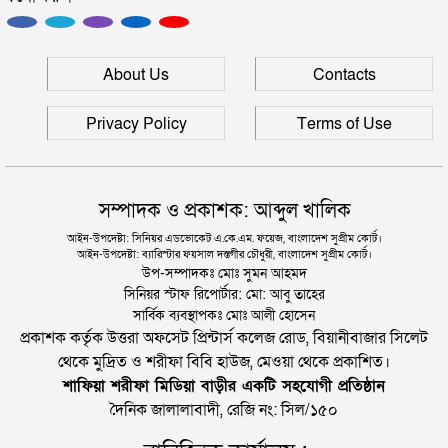
প্রধানমন্ত্রী
সিলেটে আরও দুইজনের মৃত্যু, হাসপাতালে ৩ শতাধিক
About Us
Contacts
Privacy Policy
Terms of Use
সম্পাদক ও প্রকাশক: আব্দুল খালিক
আইন-উপদেষ্টা: সিনিয়র এডভোকেট এ.কে.এম. ফয়েজ, বাংলাদেশ সুপ্রীম কোর্ট।
আইন-উপদেষ্টা: ব্যারিস্টার ফয়সাল দস্তগীর চৌধুরী, বাংলাদেশ সুপ্রীম কোর্ট।
উপ-সম্পাদকঃ মোঃ সুমন আহমদ
সিনিয়র স্টাফ রিপোর্টার: মো: আবু তাহের
সার্বিক ব্যবস্থাপকঃ মোঃ আলী হোসেন
প্রকাশক কর্তৃক উত্তরা অফসেট প্রিন্টার্স কলেজ রোড, বিয়ানীবাজার সিলেট
থেকে মুদ্রিত ও শরীফা বিবি হাউজ, মেওয়া থেকে প্রকাশিত।
শাফিয়া শরীফা মিডিয়া বাড়ীর একটি সহযোগী প্রতিষ্ঠান
দৈনিক জালালাবাদী, রেজি নং: সিল/১৫০