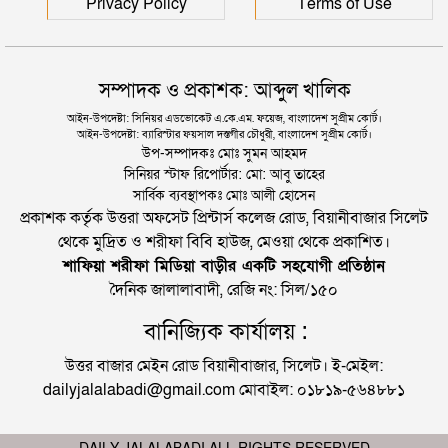
Privacy Policy
Terms of Use
সম্পাদক ও প্রকাশক: আব্দুল খালিক
আইন-উপদেষ্টা: সিনিয়র এডভোকেট এ.কে.এম. ফয়েজ, বাংলাদেশ সুপ্রীম কোর্ট।
আইন-উপদেষ্টা: ব্যারিস্টার ফয়সাল দস্তগীর চৌধুরী, বাংলাদেশ সুপ্রীম কোর্ট।
উপ-সম্পাদকঃ মোঃ সুমন আহমদ
সিনিয়র স্টাফ রিপোর্টার: মো: আবু তাহের
সার্বিক ব্যবস্থাপকঃ মোঃ আলী হোসেন
প্রকাশক কর্তৃক উত্তরা অফসেট প্রিন্টার্স কলেজ রোড, বিয়ানীবাজার সিলেট
থেকে মুদ্রিত ও শরীফা বিবি হাউজ, মেওয়া থেকে প্রকাশিত।
শাফিয়া শরীফা মিডিয়া বাড়ীর একটি সহযোগী প্রতিষ্ঠান
দৈনিক জালালাবাদী, রেজি নং: সিল/১৫০
বানিজ্যিক কার্যালয় :
উত্তর বাজার মেইন রোড বিয়ানীবাজার, সিলেট। ই-মেইল:
dailyjalalabadi@gmail.com মোবাইল: ০১৮১৯-৫৬৪৮৮১