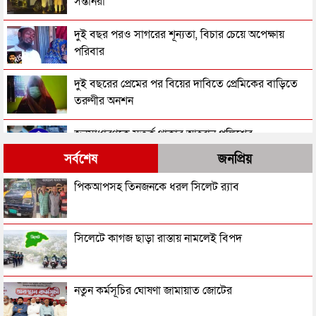
সন্তানরা
দুই বছর পরও সাগরের শূন্যতা, বিচার চেয়ে অপেক্ষায়
পরিবার
দুই বছরের প্রেমের পর বিয়ের দাবিতে প্রেমিকের বাড়িতে
তরুণীর অনশন
জনসাধারণকে সতর্ক থাকার আহ্বান পুলিশের
সর্বশেষ
জনপ্রিয়
৩ মাসে পুলিশের হাতে গ্রেপ্তার ১ লাখ ৪২ হাজার
পিকআপসহ তিনজনকে ধরল সিলেট র‌্যাব
ছেলের ছুরি কাঘাতে বাবা-মা খুন
সিলেটে কাগজ ছাড়া রাস্তায় নামলেই বিপদ
মহিলা আওয়ামী লীগ নেত্রী শিলার মরদেহ উদ্ধার
নতুন কর্মসূচির ঘোষণা জামায়াত জোটের