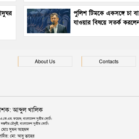
জাদুঘর
পুলিশ টিমকে একসঙ্গে চা বা 
যাওয়ার বিষয়ে সতর্ক করলেন স্বরা
About Us
Contacts
াশক: আব্দুল খালিক
কে.এম. ফয়েজ, বাংলাদেশ সুপ্রীম কোর্ট।
দস্তগীর চৌধুরী, বাংলাদেশ সুপ্রীম কোর্ট।
ঃ মোঃ সুমন আহমদ
োর্টার: মো: আবু তাহের