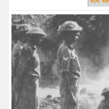
ফলো করু