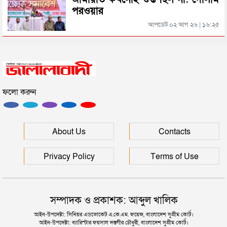
পরওয়ার
সিলেটের মহাসড়কে ৬ মাসে দুর্ঘটনায় ১১৭ জনের প্রাণহানি
আপডেট ০২ আগ ২৬ | ১৬:২৫
জৈন্তাপুরে বাস চাপায় বৃদ্ধ নিহত, সড়ক অবরোধ
ফলো করুন
কুলাউড়া সীমান্তে ভারতের অভ্যন্তরে বিএসএফের গুলিতে
বাংলাদেশি নিহত
সিলেটে আরও ৩ জনের প্রাণহানী, পরিস্থিতি এখনো ভয়াবহ
About Us
Contacts
Privacy Policy
Terms of Use
সম্পাদক ও প্রকাশক: আব্দুল খালিক
আইন-উপদেষ্টা: সিনিয়র এডভোকেট এ.কে.এম. ফয়েজ, বাংলাদেশ সুপ্রীম কোর্ট।
আইন-উপদেষ্টা: ব্যারিস্টার ফয়সাল দস্তগীর চৌধুরী, বাংলাদেশ সুপ্রীম কোর্ট।