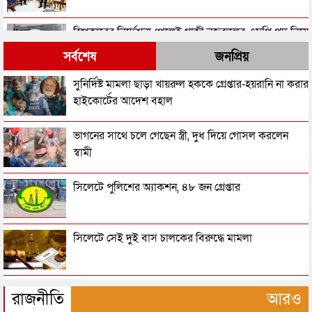
স্পিকারের নির্দেশনা পেলেই গাজী নজরুলের এমপি পদ নিয়ে
সিদ্ধান্ত নেবে ইসি
সর্বশেষ
জনপ্রিয়
সাবেক রাষ্ট্রপতি সাহাবুদ্দিন ও আবদুল হামিদের বিরুদ্ধে
সুনির্দিষ্ট মামলা ছাড়া খায়রুল হককে গ্রেপ্তার-হয়রানি না করার
ট্রাইব্যুনালে অভিযোগ
হাইকোর্টের আদেশ বহাল
রাষ্ট্রপতি পদ থেকে পদত্যাগ করছেন মোহাম্মদ সাহাবুদ্দিন!
ভাগনের সাথে চলে গেছেন স্ত্রী, দুধ দিয়ে গোসল করলেন
স্বামী
তরুণীর সাথে ভিডিও: গাজী নজরুলকে এমপি পদ ছাড়তে
সিলেটে পুলিশের অ্যাকশন, ৪৮ জন গ্রেপ্তার
বলল জামায়াত
একনেকে ১৪ হাজার ৪১ কোটি টাকার ৮ প্রকল্প অনুমোদন
সিলেটে সেই দুই বাস চালকের বিরুদ্ধে মামলা
ভিডিওর তরুণীকে এবার নিজের ‘দ্বিতীয় স্ত্রী’ দাবি করছেন
মানবপাচার নিয়ে সিলেটের ডিবির হাওরে সংঘর্ষ
জামায়াত-এমপি নজরুল
রাজনীতি
আরও