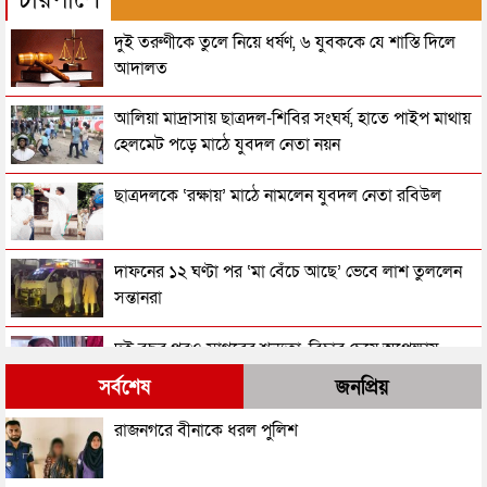
দুই তরুণীকে তুলে নিয়ে ধর্ষণ, ৬ যুবককে যে শাস্তি দিলে
আদালত
আলিয়া মাদ্রাসায় ছাত্রদল-শিবির সংঘর্ষ, হাতে পাইপ মাথায়
হেলমেট পড়ে মাঠে যুবদল নেতা নয়ন
ছাত্রদলকে ‘রক্ষায়’ মাঠে নামলেন যুবদল নেতা রবিউল
দাফনের ১২ ঘণ্টা পর ‘মা বেঁচে আছে’ ভেবে লাশ তুললেন
সন্তানরা
দুই বছর পরও সাগরের শূন্যতা, বিচার চেয়ে অপেক্ষায়
পরিবার
সর্বশেষ
জনপ্রিয়
দুই বছরের প্রেমের পর বিয়ের দাবিতে প্রেমিকের বাড়িতে
রাজনগরে বীনাকে ধরল পুলিশ
তরুণীর অনশন