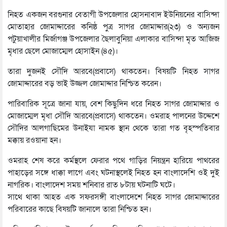
নিহত একজন বরগুনার বেতাগী উপজেলার হোসনাবাদ ইউনিয়নের বাসিন্দা
মোতাহার জোমাদ্দারের কনিষ্ঠ পুত্র সাগর জোমাদ্দার(২৩) ও অন্যজন
পটুয়াখালীর মির্জাগঞ্জ উপজেলার ছৈলাবুনিয়া এলাকার বাসিন্দা মৃত আজিজ
মৃধার ছেলে মোজাম্মেল হোসাইন (৪৫)।
তারা দুজনই সৌদি আরবে(প্রবাসে) থাকতেন। বিষয়টি নিহত সাগর
জোমাদ্দারের বড় ভাই উজ্জল জোমাদ্দার নিশ্চিত করেন।
পারিবারিক সূত্রে জানা যায়, বেশ কিছুদিন ধরে নিহত সাগর জোমাদ্দার ও
মোজাম্মেল মৃধা সৌদি আরবে(প্রবাসে) থাকতেন। ওমরাহ পালনের উদ্দেশে
সৌদির আলগাছিমের উনাইযা নামক স্থান থেকে তারা গত বৃহস্পতিবার
মক্কায় রওয়ানা হন।
ওমরাহ শেষ করে কর্মস্থলে ফেরার পথে গাড়ির নিয়ন্ত্রন হারিয়ে পাথরের
পাহাড়ের সঙ্গে ধাক্কা লাগে এবং ঘটনাস্থলেই নিহত হন বাংলাদেশি ওই দুই
নাগরিক। বাংলাদেশ সময় শনিবার রাত ৮টায় ঘটনাটি ঘটে।
সাথে থাকা আহত এক সফরসঙ্গী বাংলাদেশে নিহত সাগর জোমাদ্দারের
পরিবারের কাছে বিষয়টি জানালে তারা নিশ্চিত হন।