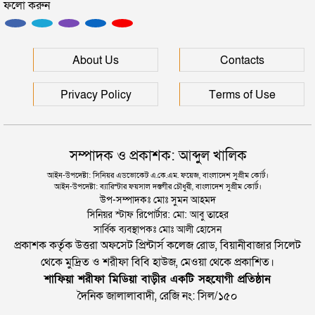
ফলো করুন
সুনির্দিষ্ট মামলা ছাড়া খায়রুল হককে গ্রেপ্তার-হয়রানি না করার
হাইকোর্টের আদেশ বহাল
ভাগনের সাথে চলে গেছেন স্ত্রী, দুধ দিয়ে গোসল করলেন
About Us
Contacts
স্বামী
Privacy Policy
Terms of Use
সম্পাদক ও প্রকাশক: আব্দুল খালিক
আইন-উপদেষ্টা: সিনিয়র এডভোকেট এ.কে.এম. ফয়েজ, বাংলাদেশ সুপ্রীম কোর্ট।
আইন-উপদেষ্টা: ব্যারিস্টার ফয়সাল দস্তগীর চৌধুরী, বাংলাদেশ সুপ্রীম কোর্ট।
উপ-সম্পাদকঃ মোঃ সুমন আহমদ
সিনিয়র স্টাফ রিপোর্টার: মো: আবু তাহের
সার্বিক ব্যবস্থাপকঃ মোঃ আলী হোসেন
প্রকাশক কর্তৃক উত্তরা অফসেট প্রিন্টার্স কলেজ রোড, বিয়ানীবাজার সিলেট
থেকে মুদ্রিত ও শরীফা বিবি হাউজ, মেওয়া থেকে প্রকাশিত।
শাফিয়া শরীফা মিডিয়া বাড়ীর একটি সহযোগী প্রতিষ্ঠান
দৈনিক জালালাবাদী, রেজি নং: সিল/১৫০