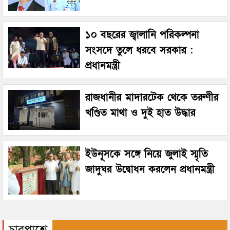
১০ বছরের জ্বালানি পরিকল্পনা
সংসদে তুলে ধরবে সরকার :
প্রধানমন্ত্রী
রাজধানীর মাদারটেক থেকে তরুণীর
খণ্ডিত মাথা ও দুই হাত উদ্ধার
ইউনূসকে সঙ্গে নিয়ে জুলাই স্মৃতি
জাদুঘর উদ্বোধন করলেন প্রধানমন্ত্রী
চারপাশে