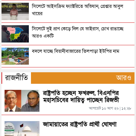
জনসাধারণকে সতর্ক থাকার আহ্বান পুলিশের
সিলেটে আইসক্রিম ফ্যাক্টরিতে অভিযান, গ্রেপ্তার আবুল
খায়ের
৩ মাসে পুলিশের হাতে গ্রেপ্তার ১ লাখ ৪২ হাজার
সিলেটে দুই প্রাণ কেড়ে নিল যে ভাইরাস, চোখ রাঙাচ্ছে
আরও একটি
ছেলের ছুরি কাঘাতে বাবা-মা খুন
বদলে যাচ্ছে বিয়ানীবাজারের তিলপাড়া ইউপির নাম
মহিলা আওয়ামী লীগ নেত্রী শিলার মরদেহ উদ্ধার
হবিগঞ্জে বাস-পিকআপের মুখোমুখি সংঘর্ষে প্রাণ গেল
রাজনীতি
আরও
ব্যবসায়ীর
বিছানায় পড়েছিল গৃহবধূর লাশ, স্বামী-সন্তান উধাও
রাষ্ট্রপতি হচ্ছেন ফখরুল, বিএনপির
সিলেটে সড়কে আবারও প্রাণহানী
মহাসচিবের দায়িত্ব পাচ্ছেন রিজভী
আপডেট ১০ আগ ২৬ | ১২:২৮
মাদ্রাসাছাত্রীকে ধর্ষণ, ১ জনের মৃত্যুদণ্ড
রাষ্ট্রপতি হচ্ছেন ফখরুল, বিএনপির মহাসচিবের দায়িত্ব
জামায়াতের রাষ্ট্রপতি প্রার্থী ঘোষণা
পাচ্ছেন রিজভী
স্ত্রীকে হত্যার দায়ে স্বামীর যাব জ্জীবন