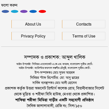
ফলো করুন
ইউনূসকে সঙ্গে নিয়ে জুলাই স্মৃতি জাদুঘর উদ্বোধন করলেন
প্রধানমন্ত্রী
সিলেটে আরও দুইজনের মৃত্যু, হাসপাতালে ৩ শতাধিক
About Us
Contacts
Privacy Policy
Terms of Use
সম্পাদক ও প্রকাশক: আব্দুল খালিক
আইন-উপদেষ্টা: সিনিয়র এডভোকেট এ.কে.এম. ফয়েজ, বাংলাদেশ সুপ্রীম কোর্ট।
আইন-উপদেষ্টা: ব্যারিস্টার ফয়সাল দস্তগীর চৌধুরী, বাংলাদেশ সুপ্রীম কোর্ট।
উপ-সম্পাদকঃ মোঃ সুমন আহমদ
সিনিয়র স্টাফ রিপোর্টার: মো: আবু তাহের
সার্বিক ব্যবস্থাপকঃ মোঃ আলী হোসেন
প্রকাশক কর্তৃক উত্তরা অফসেট প্রিন্টার্স কলেজ রোড, বিয়ানীবাজার সিলেট
থেকে মুদ্রিত ও শরীফা বিবি হাউজ, মেওয়া থেকে প্রকাশিত।
শাফিয়া শরীফা মিডিয়া বাড়ীর একটি সহযোগী প্রতিষ্ঠান
দৈনিক জালালাবাদী, রেজি নং: সিল/১৫০