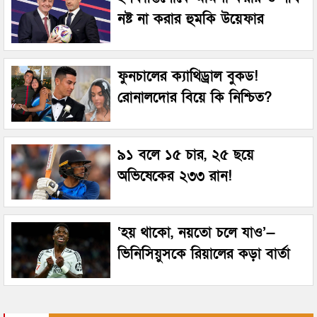
নষ্ট না করার হুমকি উয়েফার
ফুনচালের ক্যাথিড্রাল বুকড!
রোনালদোর বিয়ে কি নিশ্চিত?
৯১ বলে ১৫ চার, ২৫ ছয়ে
অভিষেকের ২৩৩ রান!
‘হয় থাকো, নয়তো চলে যাও’—
ভিনিসিয়ুসকে রিয়ালের কড়া বার্তা