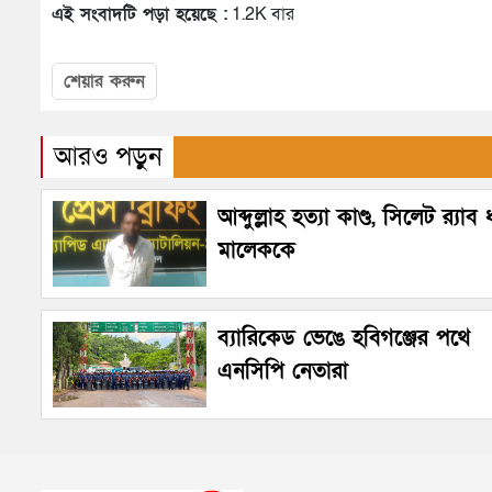
এই সংবাদটি পড়া হয়েছে :
1.2K বার
শেয়ার করুন
আরও পড়ুন
আব্দুল্লাহ হত্যা কাণ্ড, সিলেট র‌্যাব
মালেককে
ব্যারিকেড ভেঙে হবিগঞ্জের পথে
এনসিপি নেতারা