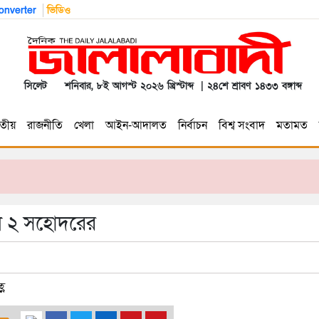
nverter
ভিডিও
সিলেট
শনিবার, ৮ই আগস্ট ২০২৬ খ্রিস্টাব্দ | ২৪শে শ্রাবণ ১৪৩৩ বঙ্গাব্দ
তীয়
রাজনীতি
খেলা
আইন-আদালত
নির্বাচন
বিশ্ব সংবাদ
মতামত
েল ২ সহোদরের
্ণ