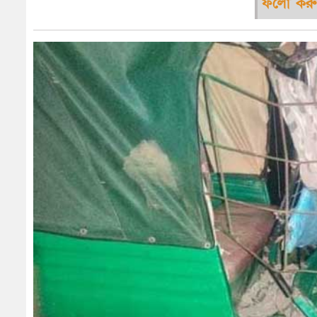
ফলো করু