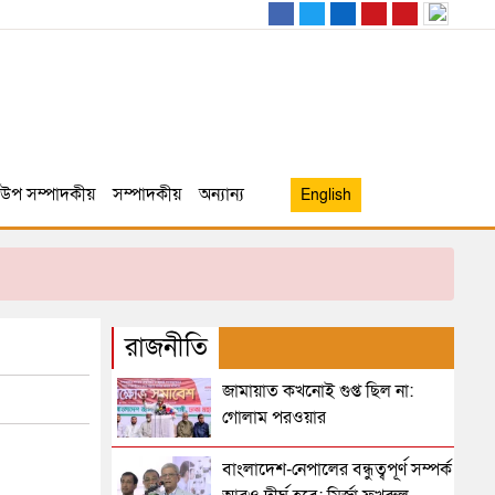
উপ সম্পাদকীয়
সম্পাদকীয়
অন্যান্য
English
রাজনীতি
জামায়াত কখনোই গুপ্ত ছিল না:
গোলাম পরওয়ার
বাংলাদেশ-নেপালের বন্ধুত্বপূর্ণ সম্পর্ক