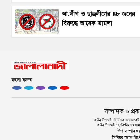
আ.লীগ ও ছাত্রলীগের ৪৮ জনের
বিরুদ্ধে আরেক মামলা
ফলো করুন
সম্পাদক ও প্রক
আইন-উপদেষ্টা: সিনিয়র এডভোকেট এ.
আইন-উপদেষ্টা: ব্যারিস্টার ফয়সাল 
উপ-সম্পাদক
সিনিয়র স্টাফ রিপ