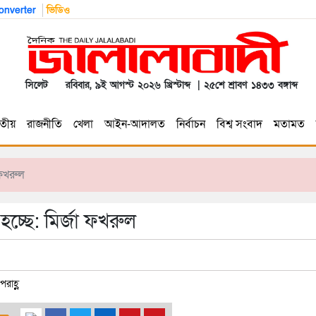
nverter
ভিডিও
সিলেট
রবিবার, ৯ই আগস্ট ২০২৬ খ্রিস্টাব্দ | ২৫শে শ্রাবণ ১৪৩৩ বঙ্গাব্দ
তীয়
রাজনীতি
খেলা
আইন-আদালত
নির্বাচন
বিশ্ব সংবাদ
মতামত
 ফখরুল
হচ্ছে: মির্জা ফখরুল
রাহ্ণ