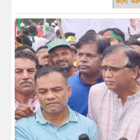
ফলো করু