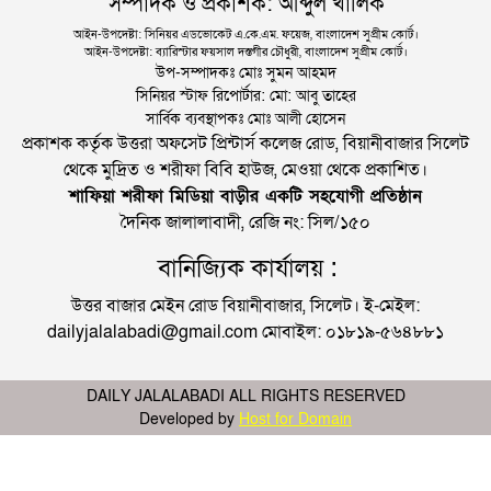
সম্পাদক ও প্রকাশক: আব্দুল খালিক
আইন-উপদেষ্টা: সিনিয়র এডভোকেট এ.কে.এম. ফয়েজ, বাংলাদেশ সুপ্রীম কোর্ট।
আইন-উপদেষ্টা: ব্যারিস্টার ফয়সাল দস্তগীর চৌধুরী, বাংলাদেশ সুপ্রীম কোর্ট।
উপ-সম্পাদকঃ মোঃ সুমন আহমদ
সিনিয়র স্টাফ রিপোর্টার: মো: আবু তাহের
সার্বিক ব্যবস্থাপকঃ মোঃ আলী হোসেন
প্রকাশক কর্তৃক উত্তরা অফসেট প্রিন্টার্স কলেজ রোড, বিয়ানীবাজার সিলেট
থেকে মুদ্রিত ও শরীফা বিবি হাউজ, মেওয়া থেকে প্রকাশিত।
শাফিয়া শরীফা মিডিয়া বাড়ীর একটি সহযোগী প্রতিষ্ঠান
দৈনিক জালালাবাদী, রেজি নং: সিল/১৫০
বানিজ্যিক কার্যালয় :
উত্তর বাজার মেইন রোড বিয়ানীবাজার, সিলেট। ই-মেইল:
dailyjalalabadi@gmail.com মোবাইল: ০১৮১৯-৫৬৪৮৮১
DAILY JALALABADI ALL RIGHTS RESERVED
Developed by
Host for Domain