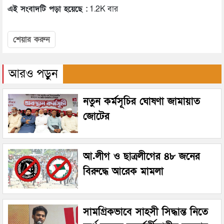
এই সংবাদটি পড়া হয়েছে :
1.2K বার
শেয়ার করুন
আরও পড়ুন
নতুন কর্মসূচির ঘোষণা জামায়াত
জোটের
আ.লীগ ও ছাত্রলীগের ৪৮ জনের
বিরুদ্ধে আরেক মামলা
সামগ্রিকভাবে সাহসী সিদ্ধান্ত নিতে