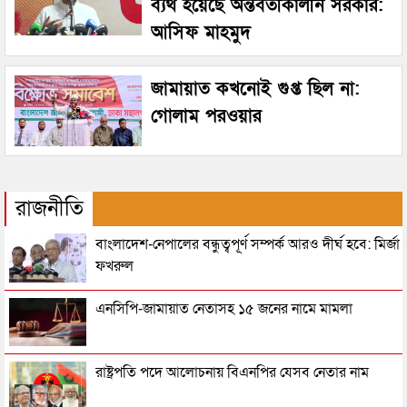
ব্যর্থ হয়েছে অন্তর্বর্তীকালীন সরকার:
আসিফ মাহমুদ
জামায়াত কখনোই গুপ্ত ছিল না:
গোলাম পরওয়ার
রাজনীতি
বাংলাদেশ-নেপালের বন্ধুত্বপূর্ণ সম্পর্ক আরও দীর্ঘ হবে: মির্জা
ফখরুল
এনসিপি-জামায়াত নেতাসহ ১৫ জনের নামে মামলা
রাষ্ট্রপতি পদে আলোচনায় বিএনপির যেসব নেতার নাম