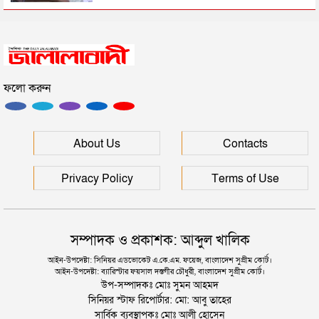
সিলেটে সড়ক দুর্ঘটনায় প্রাণ গেল যুবকের
ফলো করুন
ইউনূসকে সঙ্গে নিয়ে জুলাই স্মৃতি জাদুঘর উদ্বোধন করলেন
প্রধানমন্ত্রী
সিলেটে আরও দুইজনের মৃত্যু, হাসপাতালে ৩ শতাধিক
About Us
Contacts
Privacy Policy
Terms of Use
সম্পাদক ও প্রকাশক: আব্দুল খালিক
আইন-উপদেষ্টা: সিনিয়র এডভোকেট এ.কে.এম. ফয়েজ, বাংলাদেশ সুপ্রীম কোর্ট।
আইন-উপদেষ্টা: ব্যারিস্টার ফয়সাল দস্তগীর চৌধুরী, বাংলাদেশ সুপ্রীম কোর্ট।
উপ-সম্পাদকঃ মোঃ সুমন আহমদ
সিনিয়র স্টাফ রিপোর্টার: মো: আবু তাহের
সার্বিক ব্যবস্থাপকঃ মোঃ আলী হোসেন