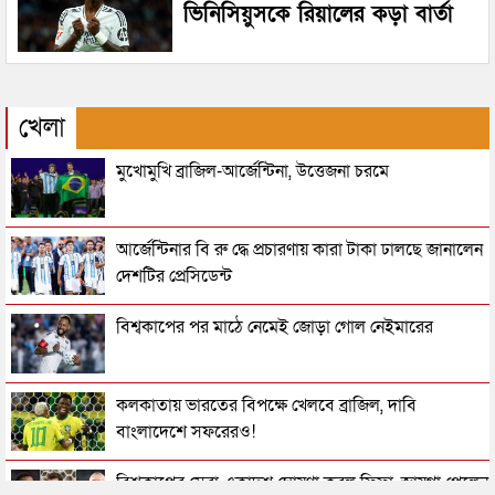
ভিনিসিয়ুসকে রিয়ালের কড়া বার্তা
খেলা
মুখোমুখি ব্রাজিল-আর্জেন্টিনা, উত্তেজনা চরমে
আর্জেন্টিনার বি রু দ্ধে প্রচারণায় কারা টাকা ঢালছে জানালেন
দেশটির প্রেসিডেন্ট
বিশ্বকাপের পর মাঠে নেমেই জোড়া গোল নেইমারের
কলকাতায় ভারতের বিপক্ষে খেলবে ব্রাজিল, দাবি
বাংলাদেশে সফরেরও!
বিশ্বকাপের সেরা একাদশ ঘোষণা করল ফিফা, জায়গা পেলেন