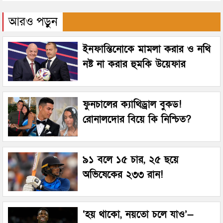
আরও পড়ুন
ইনফান্তিনোকে মামলা করার ও নথি
নষ্ট না করার হুমকি উয়েফার
ফুনচালের ক্যাথিড্রাল বুকড!
রোনালদোর বিয়ে কি নিশ্চিত?
৯১ বলে ১৫ চার, ২৫ ছয়ে
অভিষেকের ২৩৩ রান!
‘হয় থাকো, নয়তো চলে যাও’—