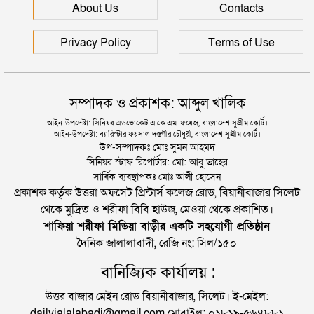
সিলেটে আরও দুইজনের মৃত্যু, হাসপাতালে ৩ শতাধিক
About Us
Contacts
Privacy Policy
Terms of Use
সম্পাদক ও প্রকাশক: আব্দুল খালিক
আইন-উপদেষ্টা: সিনিয়র এডভোকেট এ.কে.এম. ফয়েজ, বাংলাদেশ সুপ্রীম কোর্ট।
আইন-উপদেষ্টা: ব্যারিস্টার ফয়সাল দস্তগীর চৌধুরী, বাংলাদেশ সুপ্রীম কোর্ট।
উপ-সম্পাদকঃ মোঃ সুমন আহমদ
সিনিয়র স্টাফ রিপোর্টার: মো: আবু তাহের
সার্বিক ব্যবস্থাপকঃ মোঃ আলী হোসেন
প্রকাশক কর্তৃক উত্তরা অফসেট প্রিন্টার্স কলেজ রোড, বিয়ানীবাজার সিলেট
থেকে মুদ্রিত ও শরীফা বিবি হাউজ, মেওয়া থেকে প্রকাশিত।
শাফিয়া শরীফা মিডিয়া বাড়ীর একটি সহযোগী প্রতিষ্ঠান
দৈনিক জালালাবাদী, রেজি নং: সিল/১৫০
বানিজ্যিক কার্যালয় :
উত্তর বাজার মেইন রোড বিয়ানীবাজার, সিলেট। ই-মেইল:
dailyjalalabadi@gmail.com মোবাইল: ০১৮১৯-৫৬৪৮৮১