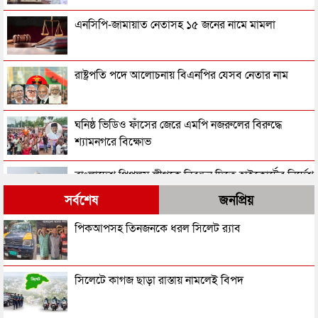
এনসিপি-জামায়াত নেতাসহ ১৫ জনের নামে মামলা
রাষ্ট্রপতি পদে আলোচনায় বিএনপির যেসব নেতার নাম
ঘনিষ্ঠ ভিডিও ফাঁসের জেরে এমপি নজরুলের বিরুদ্ধে
শ্যামনগরে বিক্ষোভ
বাংলাদেশ পিপলস লীগকে নিবন্ধন দিতে হাইকোর্টের নির্দেশ
সর্বশেষ
জনপ্রিয়
‘জুলাইয়ের গাদ্দার কার্ড’ নামে একটা কার্ড করতে চান
পিকআপসহ তিনজনকে ধরল সিলেট র‌্যাব
নাসীরুদ্দীন পাটওয়ারী
‘স্বৈরাচার’ বিতাড়িত হওয়ার পর একটি ‘গুপ্ত বাহিনী’ ধীরে
সিলেটে কাগজ ছাড়া রাস্তায় নামলেই বিপদ
ধীরে আত্মপ্রকাশ করেছিল: প্রধানমন্ত্রী