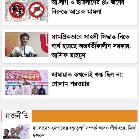
আ.লীগ ও ছাত্রলীগের ৪৮ জনের
বিরুদ্ধে আরেক মামলা
সামগ্রিকভাবে সাহসী সিদ্ধান্ত নিতে
ব্যর্থ হয়েছে অন্তর্বর্তীকালীন সরকার:
আসিফ মাহমুদ
জামায়াত কখনোই গুপ্ত ছিল না:
গোলাম পরওয়ার
রাজনীতি
বাংলাদেশ-নেপালের বন্ধুত্বপূর্ণ সম্পর্ক আরও দীর্ঘ হবে: মির্জা
ফখরুল