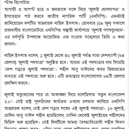
স্টাফ রিপোর্টার:
আগামী ৩ আগস্ট ছাত্র ও জনতাকে সঙ্গে নিয়ে ‘জুলাই ঘোষণাপত্র’ ও
ইশতেহার পাঠ করবে জাতীয় নাগরিক পার্টি (এনসিপি)। এমনটাই
জানিয়েছেন দলটির আহ্বায়ক নাহিদ ইসলাম। রোববার (২৯ জুন) সকালে
রাজধানীর বাংলামোটরে এনসিপির অস্থায়ী কার্যালয়ে ‘জুলাই গণঅভ্যুত্থান’-
এর বর্ষপূর্তি উপলক্ষে আয়োজিত এক সংবাদ সম্মেলনে তিনি এ কথা
জানান।
নাহিদ ইসলাম বলেন, ১ জুলাই থেকে ৩০ জুলাই পর্যন্ত সারা দেশব্যাপী (৬৪
জেলায়) ‘জুলাই পদযাত্রা’ অনুষ্ঠিত হবে। আমরা এই পদযাত্রার নাম দিয়েছি
‘দেশ গড়তে জুলাই পদযাত্রা’। শহীদ আবু সাঈদের কবর জিয়ারতের
মাধ্যমে এই পদযাত্রা শুরু হবে। এটি ক্রমান্বয়ে বাংলাদেশের ৬৪টি জেলায়
প্রদক্ষিণ করবে।
জুলাই অভ্যুত্থানের পরে যে আকাঙ্ক্ষা নিয়ে বলেছিলাম ‘নতুন বাংলাদেশ
২.০’- সেই রাষ্ট্র পুনর্গঠনের কার্যক্রম এখনো চলমান জানিয়ে এনসিপি
আহ্বায়ক বলেন, সেই দেশ গড়ার লক্ষ্যে এই জুলাই পদযাত্রা। ১৬ জুলাই,
যেদিন আবু সাঈদ শহীদ হয়েছিলেন, সেদিন থেকেই জুলাইয়ের শহীদদের
মিছিল শুরু হয়েছিল। সেই দিনটিকে আমরা বৈষম্যবিরোধী শহীদ দিবস