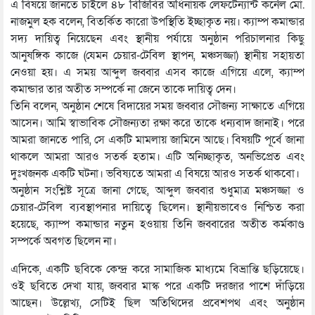
এ বিষয়ে জানতে চাইলে ৪৮ বিজিবির অধিনায়ক লেফটেন্যান্ট কর্নেল মো.
নাজমুল হক বলেন, বিতর্কিত কারো উপস্থিতি ইচ্ছাকৃত নয়। ক্যাম্প কমান্ডার
সদ্য দায়িত্ব নিয়েছেন এবং স্থানীয় পর্যায়ে অনুষ্ঠান পরিচালনার কিছু
আনুষঙ্গিক কাজে (যেমন চেয়ার-টেবিল স্থাপন, মঞ্চসজ্জা) স্থানীয় সহায়তা
নেওয়া হয়। এ সময় আব্দুল জব্বার এসব কাজে এগিয়ে এলে, ক্যাম্প
কমান্ডার তার অতীত সম্পর্কে না জেনে তাকে দায়িত্ব দেন।
তিনি বলেন, অনুষ্ঠান শেষে বিদায়ের সময় জব্বার সৌজন্য সাক্ষাতে এগিয়ে
আসেন। আমি স্বাভাবিক সৌজন্যতা রক্ষা করে তাকে ধন্যবাদ জানাই। পরে
আমরা জানতে পারি, সে একটি মামলায় জামিনে আছে। বিষয়টি পূর্বে জানা
থাকলে আমরা আরও সতর্ক হতাম। এটি অনিচ্ছাকৃত, অনভিপ্রেত এবং
দুঃখজনক একটি ঘটনা। ভবিষ্যতে আমরা এ বিষয়ে আরও সতর্ক থাকবো।
অনুষ্ঠান সংশ্লিষ্ট সূত্রে জানা গেছে, আব্দুল জব্বার শুধুমাত্র মঞ্চসজ্জা ও
চেয়ার-টেবিল ব্যবস্থাপনার দায়িত্বে ছিলেন। স্থানীয়ভাবেও নিশ্চিত করা
হয়েছে, ক্যাম্প কমান্ডার নতুন হওয়ায় তিনি জব্বারের অতীত কর্মকাণ্ড
সম্পর্কে অবগত ছিলেন না।
এদিকে, একটি ছবিকে কেন্দ্র করে সামাজিক মাধ্যমে বিভ্রান্তি ছড়িয়েছে।
ওই ছবিতে দেখা যায়, জব্বার মাস্ক পরে একটি দরজার পাশে দাঁড়িয়ে
আছেন। উল্লেখ্য, সেটিই ছিল অতিথিদের প্রবেশপথ এবং অনুষ্ঠান