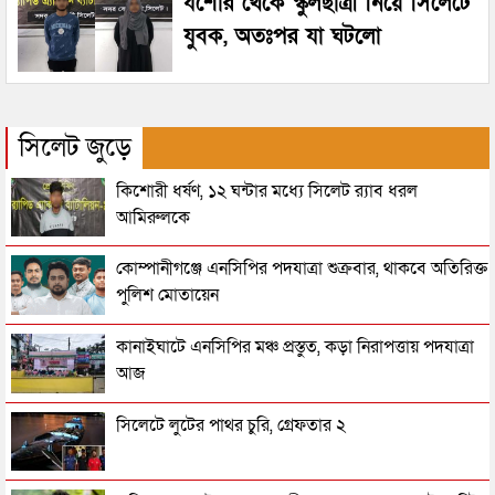
যশোর থেকে স্কুলছাত্রী নিয়ে সিলেটে
যুবক, অতঃপর যা ঘটলো
সিলেট জুড়ে
কিশোরী ধর্ষণ, ১২ ঘন্টার মধ্যে সিলেট র‌্যাব ধরল
আমিরুলকে
কোম্পানীগঞ্জে এনসিপির পদযাত্রা শুক্রবার, থাকবে অতিরিক্ত
পুলিশ মোতায়েন
কানাইঘাটে এনসিপির মঞ্চ প্রস্তুত, কড়া নিরাপত্তায় পদযাত্রা
আজ
সিলেটে লুটের পাথর চুরি, গ্রেফতার ২