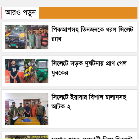
আরও পড়ুন
পিকআপসহ তিনজনকে ধরল সিলেট
র‌্যাব
সিলেটে সড়ক দুর্ঘটনায় প্রাণ গেল
যুবকের
সিলেটে ইয়াবার বিশাল চালানসহ
আটক ২