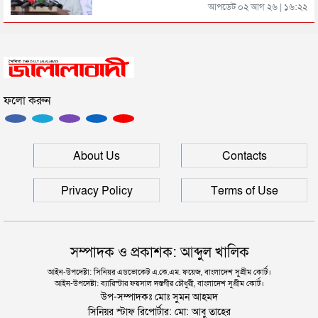
আপডেট ০২ আগ ২৬ | ১৬:২২
সিলেটে সড়ক দুর্ঘটনায় প্রাণ গেল যুবকের
ফলো করুন
ইউনূসকে সঙ্গে নিয়ে জুলাই স্মৃতি জাদুঘর উদ্বোধন করলেন
প্রধানমন্ত্রী
সিলেটে আরও দুইজনের মৃত্যু, হাসপাতালে ৩ শতাধিক
About Us
Contacts
Privacy Policy
Terms of Use
সম্পাদক ও প্রকাশক: আব্দুল খালিক
আইন-উপদেষ্টা: সিনিয়র এডভোকেট এ.কে.এম. ফয়েজ, বাংলাদেশ সুপ্রীম কোর্ট।
আইন-উপদেষ্টা: ব্যারিস্টার ফয়সাল দস্তগীর চৌধুরী, বাংলাদেশ সুপ্রীম কোর্ট।
উপ-সম্পাদকঃ মোঃ সুমন আহমদ
সিনিয়র স্টাফ রিপোর্টার: মো: আবু তাহের