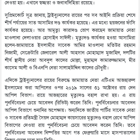
দেওয়া হয়। এখানে স্বচ্ছতা ও জবাবদিহিতা রয়েছে।
সুপ্রিমকোর্ট সূত্র জানায়, ট্রাইব্যুনালের রায়ের পর সব আইনি প্রক্রিয়া শেষে
শীর্ষ পর্যায়ের সাত আসামির দণ্ড কার্যকর হয়েছে। এর মধ্যে ছয়জনের ফাঁসি
কার্যকর হয়েছে। আর আমৃত্যু কারাদণ্ড ভোগ করছেন জামায়াত নেতা
মাওলানা দেলাওয়ার হোসাইন সাঈদী। মৃত্যুদণ্ড কার্যকর হওয়া আসামিরা
হলেন-জামায়াতে ইসলামীর সাবেক আমির মাওলানা মতিউর রহমান
নিজামী, সেক্রেটারি জেনারেল আলী আহসান মোহাম্মাদ মুজাহিদ, দলটির
শীর্ষ স্থানীয় নেতা আবদুল কাদের মোল্লা, মুহাম্মদ কামারুজ্জামান, মীর
কাসেম আলী ও বিএনপি নেতা সালাহউদ্দিন কাদের চৌধুরী।
এদিকে ট্রাইব্যুনালের রায়ের বিরুদ্ধে জামায়াত নেতা এটিএম আজহারুল
ইসলামের করা আপিলের ওপর ২০১৯ সালের ৩১ অক্টোবর রায় দেন
আপিল বিভাগ। রায়ে আজহারের মৃত্যুদণ্ড বহাল রাখা হয়। এ রায়
পুনর্বিবেচনা চেয়ে আবেদন (রিভিউ) করেন তিনি। পুনর্বিবেচনার আবেদন
আপিল বিভাগে শুনানির অপেক্ষায়। অন্যদিকে জাতীয় পার্টির সাবেক নেতা
ও সাবেক প্রতিমন্ত্রী সৈয়দ মোহাম্মদ কায়সারের মৃত্যুদণ্ড বহাল রেখে আপিল
বিভাগের দেওয়া রায় পুনর্বিবেচনা চেয়ে আবেদন করেন তিনি। তবে
পুনর্বিবেচনা আবেদন নিষ্পত্তির আগে গত ফেব্রুয়ারি মাসে হাসপাতালের