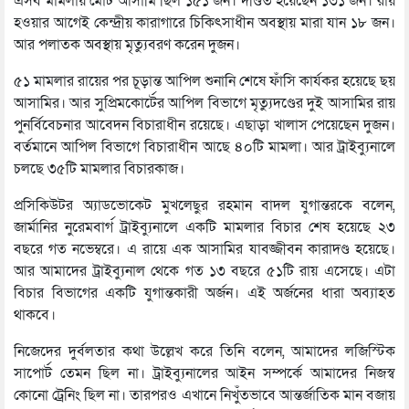
এসব মামলায় মোট আসামি ছিল ১৫১ জন। দণ্ডিত হয়েছেন ১৩১ জন। রায়
হওয়ার আগেই কেন্দ্রীয় কারাগারে চিকিৎসাধীন অবস্থায় মারা যান ১৮ জন।
আর পলাতক অবস্থায় মৃত্যুবরণ করেন দুজন।
৫১ মামলার রায়ের পর চূড়ান্ত আপিল শুনানি শেষে ফাঁসি কার্যকর হয়েছে ছয়
আসামির। আর সুপ্রিমকোর্টের আপিল বিভাগে মৃত্যুদণ্ডের দুই আসামির রায়
পুনর্বিবেচনার আবেদন বিচারাধীন রয়েছে। এছাড়া খালাস পেয়েছেন দুজন।
বর্তমানে আপিল বিভাগে বিচারাধীন আছে ৪০টি মামলা। আর ট্রাইব্যুনালে
চলছে ৩৫টি মামলার বিচারকাজ।
প্রসিকিউটর অ্যাডভোকেট মুখলেছুর রহমান বাদল যুগান্তরকে বলেন,
জার্মানির নুরেমবার্গ ট্রাইব্যুনালে একটি মামলার বিচার শেষ হয়েছে ২৩
বছরে গত নভেম্বরে। এ রায়ে এক আসামির যাবজ্জীবন কারাদণ্ড হয়েছে।
আর আমাদের ট্রাইব্যুনাল থেকে গত ১৩ বছরে ৫১টি রায় এসেছে। এটা
বিচার বিভাগের একটি যুগান্তকারী অর্জন। এই অর্জনের ধারা অব্যাহত
থাকবে।
নিজেদের দুর্বলতার কথা উল্লেখ করে তিনি বলেন, আমাদের লজিস্টিক
সাপোর্ট তেমন ছিল না। ট্রাইব্যুনালের আইন সম্পর্কে আমাদের নিজস্ব
কোনো ট্রেনিং ছিল না। তারপরও এখানে নিখুঁতভাবে আন্তর্জাতিক মান বজায়