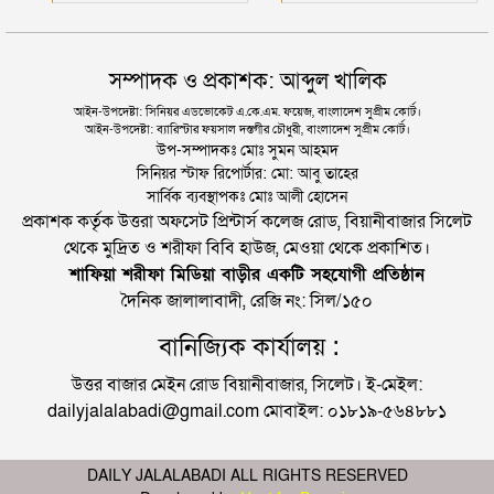
সম্পাদক ও প্রকাশক: আব্দুল খালিক
আইন-উপদেষ্টা: সিনিয়র এডভোকেট এ.কে.এম. ফয়েজ, বাংলাদেশ সুপ্রীম কোর্ট।
আইন-উপদেষ্টা: ব্যারিস্টার ফয়সাল দস্তগীর চৌধুরী, বাংলাদেশ সুপ্রীম কোর্ট।
উপ-সম্পাদকঃ মোঃ সুমন আহমদ
সিনিয়র স্টাফ রিপোর্টার: মো: আবু তাহের
সার্বিক ব্যবস্থাপকঃ মোঃ আলী হোসেন
প্রকাশক কর্তৃক উত্তরা অফসেট প্রিন্টার্স কলেজ রোড, বিয়ানীবাজার সিলেট
থেকে মুদ্রিত ও শরীফা বিবি হাউজ, মেওয়া থেকে প্রকাশিত।
শাফিয়া শরীফা মিডিয়া বাড়ীর একটি সহযোগী প্রতিষ্ঠান
দৈনিক জালালাবাদী, রেজি নং: সিল/১৫০
বানিজ্যিক কার্যালয় :
উত্তর বাজার মেইন রোড বিয়ানীবাজার, সিলেট। ই-মেইল:
dailyjalalabadi@gmail.com মোবাইল: ০১৮১৯-৫৬৪৮৮১
DAILY JALALABADI ALL RIGHTS RESERVED