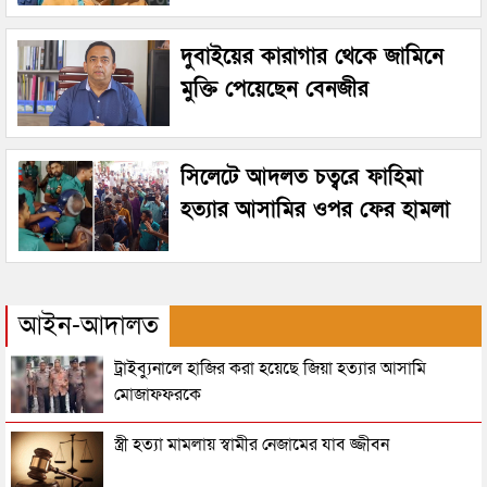
দুবাইয়ের কারাগার থেকে জামিনে
মুক্তি পেয়েছেন বেনজীর
সিলেটে আদলত চত্বরে ফাহিমা
হত্যার আসামির ওপর ফের হামলা
আইন-আদালত
ট্রাইব্যুনালে হাজির করা হয়েছে জিয়া হত্যার আসামি
মোজাফফরকে
স্ত্রী হত্যা মামলায় স্বামীর নেজামের যাব জ্জীবন