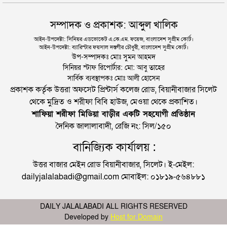
সম্পাদক ও প্রকাশক: আব্দুল খালিক
আইন-উপদেষ্টা: সিনিয়র এডভোকেট এ.কে.এম. ফয়েজ, বাংলাদেশ সুপ্রীম কোর্ট।
আইন-উপদেষ্টা: ব্যারিস্টার ফয়সাল দস্তগীর চৌধুরী, বাংলাদেশ সুপ্রীম কোর্ট।
উপ-সম্পাদকঃ মোঃ সুমন আহমদ
সিনিয়র স্টাফ রিপোর্টার: মো: আবু তাহের
সার্বিক ব্যবস্থাপকঃ মোঃ আলী হোসেন
প্রকাশক কর্তৃক উত্তরা অফসেট প্রিন্টার্স কলেজ রোড, বিয়ানীবাজার সিলেট
থেকে মুদ্রিত ও শরীফা বিবি হাউজ, মেওয়া থেকে প্রকাশিত।
শাফিয়া শরীফা মিডিয়া বাড়ীর একটি সহযোগী প্রতিষ্ঠান
দৈনিক জালালাবাদী, রেজি নং: সিল/১৫০
বানিজ্যিক কার্যালয় :
উত্তর বাজার মেইন রোড বিয়ানীবাজার, সিলেট। ই-মেইল:
dailyjalalabadi@gmail.com মোবাইল: ০১৮১৯-৫৬৪৮৮১
DAILY JALALABADI ALL RIGHTS RESERVED
Developed by
Host for Domain