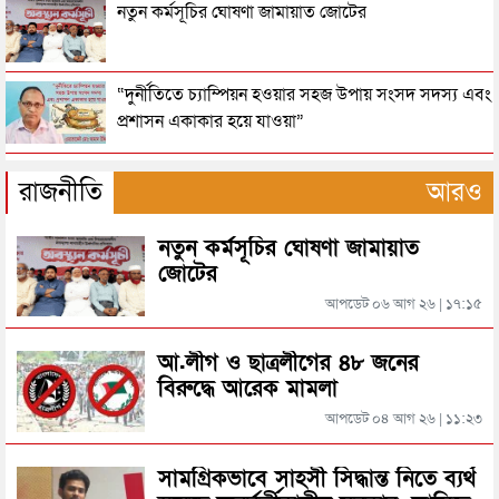
মহিলা আওয়ামী লীগ নেত্রী শিলার মরদেহ উদ্ধার
নতুন কর্মসূচির ঘোষণা জামায়াত জোটের
বিছানায় পড়েছিল গৃহবধূর লাশ, স্বামী-সন্তান উধাও
“দুর্নীতিতে চ্যাম্পিয়ন হওয়ার সহজ উপায় সংসদ সদস্য এবং
প্রশাসন একাকার হয়ে যাওয়া”
মাদ্রাসাছাত্রীকে ধর্ষণ, ১ জনের মৃত্যুদণ্ড
রাষ্ট্রপতি নির্বাচনের তারিখ ঘোষণা
রাজনীতি
আরও
স্ত্রীকে হত্যার দায়ে স্বামীর যাব জ্জীবন
নতুন কর্মসূচির ঘোষণা জামায়াত
সিলেটে ফাহিমা ধর্ষণচেষ্টা ও হত্যা মামলায় জাকিরের
জোটের
মৃত্যুদণ্ড
আপডেট ০৬ আগ ২৬ | ১৭:১৫
স্বামীকে তালাক দিয়ে প্রেমিককে বিয়ে, স্ত্রীর স্বীকৃতি চেয়ে
সিলেটে হামের উপসর্গ আরও ২ শিশুর মৃত্যু
অনশন
আ.লীগ ও ছাত্রলীগের ৪৮ জনের
বিরুদ্ধে আরেক মামলা
সাবেক স্পিকার জমির উদ্দিন সরকার মারা গেছেন
আপডেট ০৪ আগ ২৬ | ১১:২৩
রাজধানীর মাদারটেক থেকে তরুণীর খণ্ডিত মাথা ও দুই হাত
উদ্ধার
মানসিক চাপে শিশু সন্তানকে নিয়ে সুগন্ধা নদীতে ঝাঁপ, মা-
সামগ্রিকভাবে সাহসী সিদ্ধান্ত নিতে ব্যর্থ
শিশু জীবিত উদ্ধার