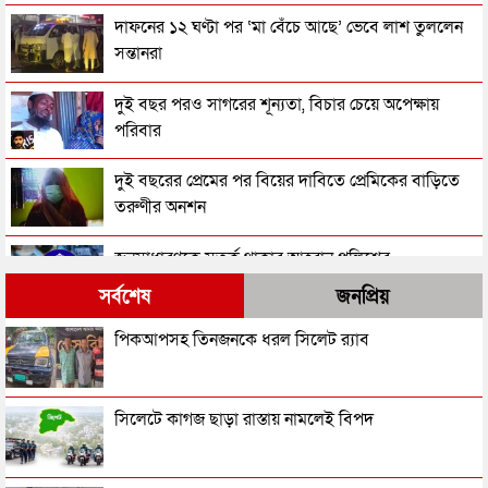
দাফনের ১২ ঘণ্টা পর ‘মা বেঁচে আছে’ ভেবে লাশ তুললেন
সন্তানরা
দুই বছর পরও সাগরের শূন্যতা, বিচার চেয়ে অপেক্ষায়
পরিবার
দুই বছরের প্রেমের পর বিয়ের দাবিতে প্রেমিকের বাড়িতে
তরুণীর অনশন
জনসাধারণকে সতর্ক থাকার আহ্বান পুলিশের
সর্বশেষ
জনপ্রিয়
৩ মাসে পুলিশের হাতে গ্রেপ্তার ১ লাখ ৪২ হাজার
পিকআপসহ তিনজনকে ধরল সিলেট র‌্যাব
ছেলের ছুরি কাঘাতে বাবা-মা খুন
সিলেটে কাগজ ছাড়া রাস্তায় নামলেই বিপদ