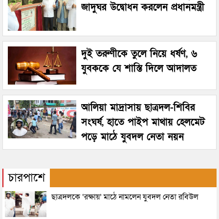
জাদুঘর উদ্বোধন করলেন প্রধানমন্ত্রী
দুই তরুণীকে তুলে নিয়ে ধর্ষণ, ৬
যুবককে যে শাস্তি দিলে আদালত
আলিয়া মাদ্রাসায় ছাত্রদল-শিবির
সংঘর্ষ, হাতে পাইপ মাথায় হেলমেট
পড়ে মাঠে যুবদল নেতা নয়ন
চারপাশে
ছাত্রদলকে ‘রক্ষায়’ মাঠে নামলেন যুবদল নেতা রবিউল