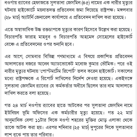
নওগাঁয় র‍্যাবের হেফাজতে সুলতানা জেসমিন (৪৫) নামের এক নারীর মৃত্যুর
ঘটনায় হাইকোর্টে ময়নাতদন্ত প্রতিবেদন জমা দিয়েছে রাষ্ট্রপক্ষ। মঙ্গলবার
(২৮ মার্চ) অ্যাটর্নি জেনারেল কার্যালয়ে এ প্রতিবেদন দাখিল করা হয়েছে।
এতে অস্বাভাবিক উচ্চ রক্তচাপকে মৃত্যুর কারণ হিসেবে উল্লেখ করা হয়েছে।
বিচারপতি ফারাহ মাহবুব ও বিচারপতি আহমেদ সোহেলের হাইকোর্ট
বেঞ্চে এ প্রতিবেদনের ওপর শুনানি হবে।
এর আগে, সোমবার বিভিন্ন গণমাধ্যমে এ বিষয়ে প্রকাশিত প্রতিবেদন
আদালতের নজরে আনেন অ্যাডভোকেট মনোজ কুমার ভৌমিক। পরে ওই
নারীর মৃত্যুর ঘটনায় ‘পোস্টমর্টেম রিপোর্ট’ তলব করেন হাইকোর্ট। সকালের
মধ্যে রাষ্ট্রপক্ষকে এ রিপোর্ট দাখিলের নির্দেশ দেওয়া হয়েছে। একইসঙ্গে
সুলতানা জেসমিন র‍্যাবের যে কর্মকর্তার অধীনে ছিলেন তার নাম আদালতে
দাখিল করতে বলা হয়েছে।
গত ২৪ মার্চ নওগাঁয় র‌্যাবের হাতে আটকের পর সুলতানা জেসমিন নামে
ইউনিয়ন ভূমি অফিসের এক কর্মচারীর মৃত্যু হয়েছে। গত ২২ মার্চ
আনুমানিক বেলা ১১টার দিকে নওগাঁ শহরের মুক্তির মোড় এলাকা থেকে
তাকে আটক করা হয়। এরপর শনিবার (২৫ মার্চ) দুপুরের দিকে সুলতানার
লাশ বুঝে পায় তার পরিবার।