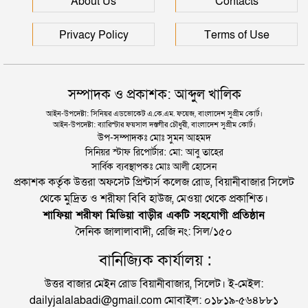
About Us
Contacts
Privacy Policy
Terms of Use
সম্পাদক ও প্রকাশক: আব্দুল খালিক
আইন-উপদেষ্টা: সিনিয়র এডভোকেট এ.কে.এম. ফয়েজ, বাংলাদেশ সুপ্রীম কোর্ট।
আইন-উপদেষ্টা: ব্যারিস্টার ফয়সাল দস্তগীর চৌধুরী, বাংলাদেশ সুপ্রীম কোর্ট।
উপ-সম্পাদকঃ মোঃ সুমন আহমদ
সিনিয়র স্টাফ রিপোর্টার: মো: আবু তাহের
সার্বিক ব্যবস্থাপকঃ মোঃ আলী হোসেন
প্রকাশক কর্তৃক উত্তরা অফসেট প্রিন্টার্স কলেজ রোড, বিয়ানীবাজার সিলেট
থেকে মুদ্রিত ও শরীফা বিবি হাউজ, মেওয়া থেকে প্রকাশিত।
শাফিয়া শরীফা মিডিয়া বাড়ীর একটি সহযোগী প্রতিষ্ঠান
দৈনিক জালালাবাদী, রেজি নং: সিল/১৫০
বানিজ্যিক কার্যালয় :
উত্তর বাজার মেইন রোড বিয়ানীবাজার, সিলেট। ই-মেইল:
dailyjalalabadi@gmail.com মোবাইল: ০১৮১৯-৫৬৪৮৮১