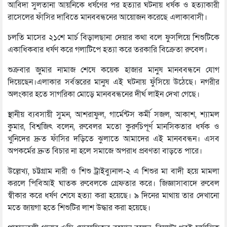
আবিদা সুলতানা আয়নিকে ধর্ষণের পর হত্যার ঘটনায় ধর্ষক ও হত্যাকারী
রাসেলের ফাঁসির দাবিতে মানববন্ধনের আয়োজন করেছে এলাকাবাসী।
চলতি মাসের ২১শে মার্চ বিড়ালছানা দেয়ার কথা বলে ফুসলিয়ে শিশুটিকে
একাধিকবার ধর্ষণ করে গলাটিপে হত্যা করে তরকারি বিক্রেতা রুবেল।
শুক্রবার জুমার নামাজ শেষে কয়েক হাজার মানুষ মানববন্ধনে যোগ
দিয়েছেন।এলাকার সর্বস্তরের মানুষ এই ঘটনায় ফুঁসিয়ে উঠেছে। নগরীর
অলংকার হতে সাগরিকা মোড়ে মানববন্ধনের দীর্ঘ লাইন দেখা গেছে।
স্থানীয় ব্যবসায়ী সুমন, আশরাফুল, গার্মেন্টস কর্মী সজল, আকাশ, শ্যামল
কুমার, বিশ্বজিৎ বলেন, রুবেলর মতো কুরুচিপূর্ণ মানসিকতার ধর্ষক ও
খুনিদের দ্রুত ফাঁসির দড়িতে ঝুলাতে আমাদের এই মানববন্ধন। এসব
অপকর্মের দ্রুত বিচার না হলে সমাজে অপরাধ প্রবণতা বাড়তে পারে।
উল্লেখ্য, চট্টগ্রাম নারী ও শিশু ট্রাইব্যুনাল-২ এ শিশুর মা বাদী হয়ে মামলা
করলে পিবিআই ঘাতক রুবেলকে গ্রেফতার করে। জিজ্ঞাসাবাদে রুবেল
স্বীকার করে ধর্ষণ শেষে হত্যা করা হয়েছে। ৯ দিনের মাথায় তার দেখানো
মতে জায়গা হতে শিশুটির লাশ উদ্ধার করা হয়েছে।