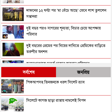
দাফনের ১২ ঘণ্টা পর ‘মা বেঁচে আছে’ ভেবে লাশ তুললেন
সন্তানরা
দুই বছর পরও সাগরের শূন্যতা, বিচার চেয়ে অপেক্ষায়
পরিবার
দুই বছরের প্রেমের পর বিয়ের দাবিতে প্রেমিকের বাড়িতে
তরুণীর অনশন
জনসাধারণকে সতর্ক থাকার আহ্বান পুলিশের
সর্বশেষ
জনপ্রিয়
৩ মাসে পুলিশের হাতে গ্রেপ্তার ১ লাখ ৪২ হাজার
পিকআপসহ তিনজনকে ধরল সিলেট র‌্যাব
ছেলের ছুরি কাঘাতে বাবা-মা খুন
সিলেটে কাগজ ছাড়া রাস্তায় নামলেই বিপদ