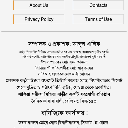
সিলেটে আরও দুইজনের মৃত্যু, হাসপাতালে ৩ শতাধিক
About Us
Contacts
Privacy Policy
Terms of Use
সম্পাদক ও প্রকাশক: আব্দুল খালিক
আইন-উপদেষ্টা: সিনিয়র এডভোকেট এ.কে.এম. ফয়েজ, বাংলাদেশ সুপ্রীম কোর্ট।
আইন-উপদেষ্টা: ব্যারিস্টার ফয়সাল দস্তগীর চৌধুরী, বাংলাদেশ সুপ্রীম কোর্ট।
উপ-সম্পাদকঃ মোঃ সুমন আহমদ
সিনিয়র স্টাফ রিপোর্টার: মো: আবু তাহের
সার্বিক ব্যবস্থাপকঃ মোঃ আলী হোসেন
প্রকাশক কর্তৃক উত্তরা অফসেট প্রিন্টার্স কলেজ রোড, বিয়ানীবাজার সিলেট
থেকে মুদ্রিত ও শরীফা বিবি হাউজ, মেওয়া থেকে প্রকাশিত।
শাফিয়া শরীফা মিডিয়া বাড়ীর একটি সহযোগী প্রতিষ্ঠান
দৈনিক জালালাবাদী, রেজি নং: সিল/১৫০
বানিজ্যিক কার্যালয় :
উত্তর বাজার মেইন রোড বিয়ানীবাজার, সিলেট। ই-মেইল: