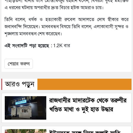
পাহাড়তলী থানার ওসি মোস্তাফিজুর রহমান বলেন, বিষয়টা খুবই মর্মান্তিক
এ ধরনের ঘটনায় অপরাধীর দ্রুত বিচার হউক আমরাও চায়।
তিনি বলেন, ধর্ষক ও হত্যাকারী রুবেল আদালতে দোষ স্বীকার করে
জবানবন্দি দিয়েছেন। মানববন্ধন বিষয়ে তিনি বলেন, এলাকাবাসী সুন্দর ও
শৃঙ্খলায় মানববন্ধন শেষ করেছেন।
এই সংবাদটি পড়া হয়েছে :
1.2K বার
শেয়ার করুন
আরও পড়ুন
রাজধানীর মাদারটেক থেকে তরুণীর
খণ্ডিত মাথা ও দুই হাত উদ্ধার