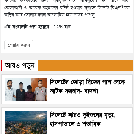
ধরনের কর্মকাণ্ডের জন্য অভিযুক্ত করে পাপলুকে। এর আগে নারী
কেলেঙ্কারি ও তারেক রহমানের ঘনিষ্ঠ হওয়ার সুবাদে সিলেট বিএনপিকে
অস্থির করে তোলায় বহুল আলোচিত হয়ে উঠেন পাপলু।
এই সংবাদটি পড়া হয়েছে :
1.2K বার
শেয়ার করুন
আরও পড়ুন
সিলেটের জোড়া ব্রিজের পাশ থেকে
আটক ফরহাদ- বাদশা
সিলেটে আরও দুইজনের মৃত্যু,
হাসপাতালে ৩ শতাধিক