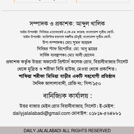
সম্পাদক ও প্রকাশক: আব্দুল খালিক
আইন-উপদেষ্টা: সিনিয়র এডভোকেট এ.কে.এম. ফয়েজ, বাংলাদেশ সুপ্রীম কোর্ট।
আইন-উপদেষ্টা: ব্যারিস্টার ফয়সাল দস্তগীর চৌধুরী, বাংলাদেশ সুপ্রীম কোর্ট।
উপ-সম্পাদকঃ মোঃ সুমন আহমদ
সিনিয়র স্টাফ রিপোর্টার: মো: আবু তাহের
সার্বিক ব্যবস্থাপকঃ মোঃ আলী হোসেন
প্রকাশক কর্তৃক উত্তরা অফসেট প্রিন্টার্স কলেজ রোড, বিয়ানীবাজার সিলেট
থেকে মুদ্রিত ও শরীফা বিবি হাউজ, মেওয়া থেকে প্রকাশিত।
শাফিয়া শরীফা মিডিয়া বাড়ীর একটি সহযোগী প্রতিষ্ঠান
দৈনিক জালালাবাদী, রেজি নং: সিল/১৫০
বানিজ্যিক কার্যালয় :
উত্তর বাজার মেইন রোড বিয়ানীবাজার, সিলেট। ই-মেইল:
dailyjalalabadi@gmail.com মোবাইল: ০১৮১৯-৫৬৪৮৮১
DAILY JALALABADI ALL RIGHTS RESERVED