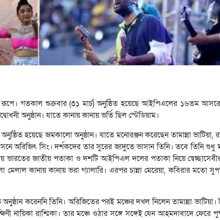
 রূপে। গতকাল শুক্রবার (৩১ মার্চ) অনুষ্ঠিত হয়েছে আইপিএলের ১৬তম আসরের
োধনী অনুষ্ঠান। যাতে কানায় কানায় ভর্তি ছিল স্টেডিয়াম।
ুষ্ঠিত হয়েছে জমকালো অনুষ্ঠান। যাতে মনোরঞ্জন করেছেন তামান্না ভাটিয়া, রাশ্
নে অরিজিৎ সিং। দর্শকদের তার সুরের জাদুতে ভাসান তিনি। তবে তিনি শুধু মঞ
সময় ভারতের জাতীয় পতাকা ও দশটি আইপিএল দলের পতাকা নিয়ে স্বেচ্ছাসেবীর
লা মেলাল কানায় কানায় ভরা গ্যালারি। এরপর চান্না মেরেয়া, কবিরার মতো সু
নুষ্ঠান করেননি তিনি। অরিজিতের পরই মঞ্চের দখল নিলেন তামান্না ভাটিয়া। 
 নায়িকা রাশ্মিকা। তার মঞ্চে ওঠার সঙ্গে সঙ্গেই যেন আহমদাবাদে ফেরে পুষ্পা