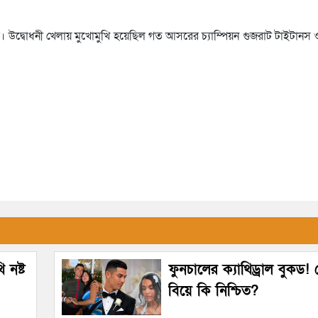
 উদ্বোধনী খেলায় মুখোমুখি হয়েছিল গত আসরের চ্যাম্পিয়ন গুজরাট টাইটানস ও 
 নষ্ট
ফুনচালের ক্যাথিড্রাল বুকড
বিয়ে কি নিশ্চিত?