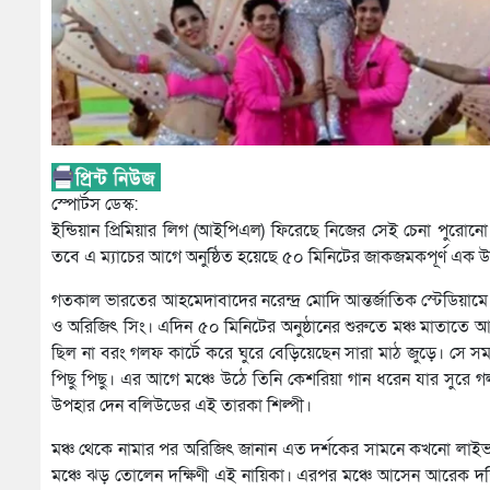
স্পোর্টস ডেস্ক:
ইন্ডিয়ান প্রিমিয়ার লিগ (আইপিএল) ফিরেছে নিজের সেই চেনা পুরোনো
তবে এ ম্যাচের আগে অনুষ্ঠিত হয়েছে ৫০ মিনিটের জাকজমকপূর্ণ এক উদ্ব
গতকাল ভারতের আহমেদাবাদের নরেন্দ্র মোদি আন্তর্জাতিক স্টেডিয়ামে অন
ও অরিজিৎ সিং। এদিন ৫০ মিনিটের অনুষ্ঠানের শুরুতে মঞ্চ মাতাতে আস
ছিল না বরং গলফ কার্টে করে ঘুরে বেড়িয়েছেন সারা মাঠ জুড়ে। সে 
পিছু পিছু। এর আগে মঞ্চে উঠে তিনি কেশরিয়া গান ধরেন যার সুরে গ
উপহার দেন বলিউডের এই তারকা শিল্পী।
মঞ্চ থেকে নামার পর অরিজিৎ জানান এত দর্শকের সামনে কখনো লাইভ অ
মঞ্চে ঝড় তোলেন দক্ষিণী এই নায়িকা। এরপর মঞ্চে আসেন আরেক দক্ষিণী