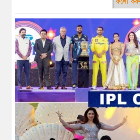
ফলো করু