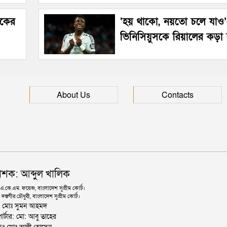
েকের
‘হয় থাকো, নয়তো চলে যাও
ভিনিসিয়ুসকে রিয়ালের কড়া ব
About Us
Contacts
াশক: আব্দুল খালিক
কে.এম. ফয়েজ, বাংলাদেশ সুপ্রীম কোর্ট।
দস্তগীর চৌধুরী, বাংলাদেশ সুপ্রীম কোর্ট।
ঃ মোঃ সুমন আহমদ
োর্টার: মো: আবু তাহের