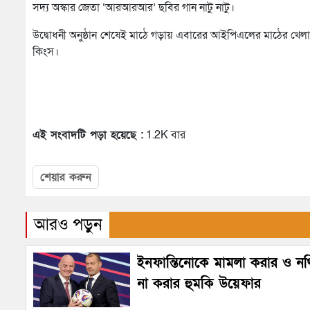
সদ্য অস্কার জেতা ‘আরআরআর’ ছবির গান নাটু নাটু।
উদ্বোধনী অনুষ্ঠান শেষেই মাঠে গড়ায় এবারের আইপিএলের মাঠের খেলা।
কিংস।
এই সংবাদটি পড়া হয়েছে :
1.2K বার
শেয়ার করুন
আরও পড়ুন
ইনফান্তিনোকে মামলা করার ও নথি
না করার হুমকি উয়েফার