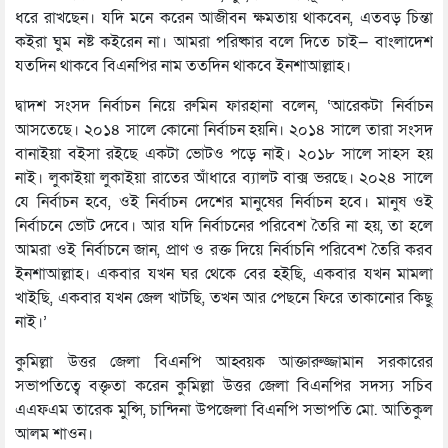
ধরে রাখছেন। যদি মনে করেন আজীবন ক্ষমতায় থাকবেন, এতবড় চিন্তা
কইরা ঘুম নষ্ট কইরেন না। আমরা পরিষ্কার বলে দিতে চাই— বাংলাদেশ
যতদিন থাকবে বিএনপির নাম ততদিন থাকবে ইনশাআল্লাহ।
দ্বাদশ সংসদ নির্বাচন নিয়ে রুমিন ফারহানা বলেন, ‘আরেকটা নির্বাচন
আসতেছে। ২০১৪ সালে কোনো নির্বাচন হয়নি। ২০১৪ সালে তারা সংসদ
বানাইয়া বইসা রইছে একটা ভোটও পড়ে নাই। ২০১৮ সালে সাহস হয়
নাই। লুকাইয়া লুকাইয়া রাতের আঁধারে ব্যালট বাক্স ভরছে। ২০২৪ সালে
যে নির্বাচন হবে, ওই নির্বাচন দেশের মানুষের নির্বাচন হবে। মানুষ ওই
নির্বাচনে ভোট দেবে। আর যদি নির্বাচনের পরিবেশ তৈরি না হয়, তা হলে
আমরা ওই নির্বাচনে জান, প্রাণ ও রক্ত দিয়ে নির্বাচনি পরিবেশ তৈরি করব
ইনশাআল্লাহ। একবার যখন ঘর থেকে বের হইছি, একবার যখন মামলা
খাইছি, একবার যখন জেল খাটছি, তখন আর পেছনে ফিরে তাকানোর কিছু
নাই।’
কুমিল্লা উত্তর জেলা বিএনপি আহ্বয়ক আক্তারুজ্জামান সরকারের
সভাপতিত্বে বক্তৃতা করেন কুমিল্লা উত্তর জেলা বিএনপির সদস্য সচিব
এএফএম তারেক মুন্সি, চান্দিনা উপজেলা বিএনপি সভাপতি মো. আতিকুল
আলম শাওন।