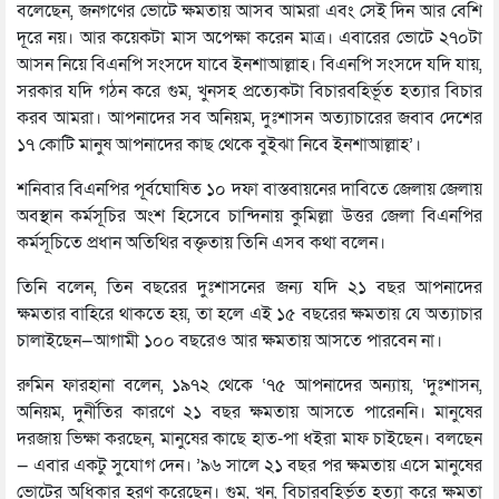
বলেছেন, জনগণের ভোটে ক্ষমতায় আসব আমরা এবং সেই দিন আর বেশি
দূরে নয়। আর কয়েকটা মাস অপেক্ষা করেন মাত্র। এবারের ভোটে ২৭০টা
আসন নিয়ে বিএনপি সংসদে যাবে ইনশাআল্লাহ। বিএনপি সংসদে যদি যায়,
সরকার যদি গঠন করে গুম, খুনসহ প্রত্যেকটা বিচারবহির্ভূত হত্যার বিচার
করব আমরা। আপনাদের সব অনিয়ম, দুঃশাসন অত্যাচারের জবাব দেশের
১৭ কোটি মানুষ আপনাদের কাছ থেকে বুইঝা নিবে ইনশাআল্লাহ’।
শনিবার বিএনপির পূর্বঘোষিত ১০ দফা বাস্তবায়নের দাবিতে জেলায় জেলায়
অবস্থান কর্মসূচির অংশ হিসেবে চান্দিনায় কুমিল্লা উত্তর জেলা বিএনপির
কর্মসূচিতে প্রধান অতিথির বক্তৃতায় তিনি এসব কথা বলেন।
তিনি বলেন, তিন বছরের দুঃশাসনের জন্য যদি ২১ বছর আপনাদের
ক্ষমতার বাহিরে থাকতে হয়, তা হলে এই ১৫ বছরের ক্ষমতায় যে অত্যাচার
চালাইছেন—আগামী ১০০ বছরেও আর ক্ষমতায় আসতে পারবেন না।
রুমিন ফারহানা বলেন, ১৯৭২ থেকে ‘৭৫ আপনাদের অন্যায়, ‘দুঃশাসন,
অনিয়ম, দুর্নীতির কারণে ২১ বছর ক্ষমতায় আসতে পারেননি। মানুষের
দরজায় ভিক্ষা করছেন, মানুষের কাছে হাত-পা ধইরা মাফ চাইছেন। বলছেন
— এবার একটু সুযোগ দেন। ’৯৬ সালে ২১ বছর পর ক্ষমতায় এসে মানুষের
ভোটের অধিকার হরণ করেছেন। গুম, খুন, বিচারবহির্ভূত হত্যা করে ক্ষমতা