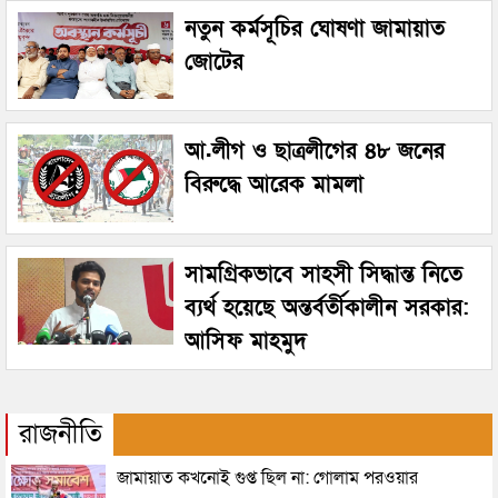
নতুন কর্মসূচির ঘোষণা জামায়াত
জোটের
আ.লীগ ও ছাত্রলীগের ৪৮ জনের
বিরুদ্ধে আরেক মামলা
সামগ্রিকভাবে সাহসী সিদ্ধান্ত নিতে
ব্যর্থ হয়েছে অন্তর্বর্তীকালীন সরকার:
আসিফ মাহমুদ
রাজনীতি
জামায়াত কখনোই গুপ্ত ছিল না: গোলাম পরওয়ার