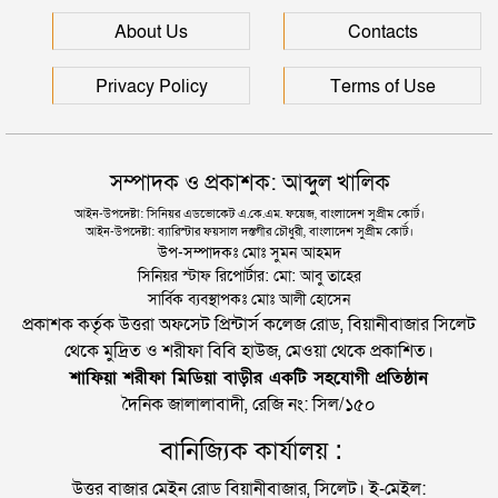
জৈন্তাপুরে বাস চাপায় বৃদ্ধ নিহত, সড়ক অবরোধ
About Us
Contacts
Privacy Policy
Terms of Use
সম্পাদক ও প্রকাশক: আব্দুল খালিক
আইন-উপদেষ্টা: সিনিয়র এডভোকেট এ.কে.এম. ফয়েজ, বাংলাদেশ সুপ্রীম কোর্ট।
আইন-উপদেষ্টা: ব্যারিস্টার ফয়সাল দস্তগীর চৌধুরী, বাংলাদেশ সুপ্রীম কোর্ট।
উপ-সম্পাদকঃ মোঃ সুমন আহমদ
সিনিয়র স্টাফ রিপোর্টার: মো: আবু তাহের
সার্বিক ব্যবস্থাপকঃ মোঃ আলী হোসেন
প্রকাশক কর্তৃক উত্তরা অফসেট প্রিন্টার্স কলেজ রোড, বিয়ানীবাজার সিলেট
থেকে মুদ্রিত ও শরীফা বিবি হাউজ, মেওয়া থেকে প্রকাশিত।
শাফিয়া শরীফা মিডিয়া বাড়ীর একটি সহযোগী প্রতিষ্ঠান
দৈনিক জালালাবাদী, রেজি নং: সিল/১৫০
বানিজ্যিক কার্যালয় :
উত্তর বাজার মেইন রোড বিয়ানীবাজার, সিলেট। ই-মেইল: