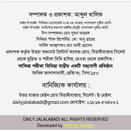
সম্পাদক ও প্রকাশক: আব্দুল খালিক
আইন-উপদেষ্টা: সিনিয়র এডভোকেট এ.কে.এম. ফয়েজ, বাংলাদেশ সুপ্রীম কোর্ট।
আইন-উপদেষ্টা: ব্যারিস্টার ফয়সাল দস্তগীর চৌধুরী, বাংলাদেশ সুপ্রীম কোর্ট।
উপ-সম্পাদকঃ মোঃ সুমন আহমদ
সিনিয়র স্টাফ রিপোর্টার: মো: আবু তাহের
সার্বিক ব্যবস্থাপকঃ মোঃ আলী হোসেন
প্রকাশক কর্তৃক উত্তরা অফসেট প্রিন্টার্স কলেজ রোড, বিয়ানীবাজার সিলেট
থেকে মুদ্রিত ও শরীফা বিবি হাউজ, মেওয়া থেকে প্রকাশিত।
শাফিয়া শরীফা মিডিয়া বাড়ীর একটি সহযোগী প্রতিষ্ঠান
দৈনিক জালালাবাদী, রেজি নং: সিল/১৫০
বানিজ্যিক কার্যালয় :
উত্তর বাজার মেইন রোড বিয়ানীবাজার, সিলেট। ই-মেইল:
dailyjalalabadi@gmail.com মোবাইল: ০১৮১৯-৫৬৪৮৮১
DAILY JALALABADI ALL RIGHTS RESERVED
Developed by
Host for Domain