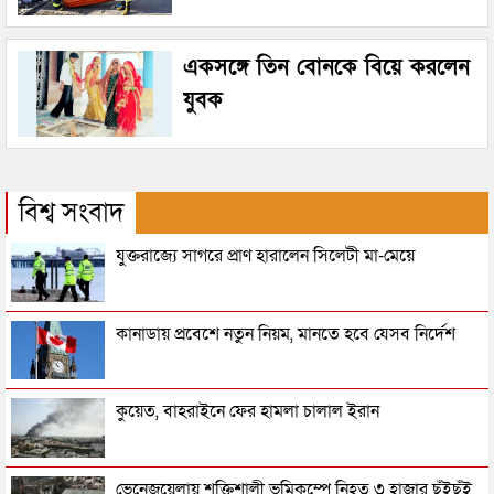
একসঙ্গে তিন বোনকে বিয়ে করলেন
যুবক
বিশ্ব সংবাদ
যুক্তরাজ্যে সাগরে প্রাণ হারালেন সিলেটী মা-মেয়ে
কানাডায় প্রবেশে নতুন নিয়ম, মানতে হবে যেসব নির্দেশ
কুয়েত, বাহরাইনে ফের হামলা চালাল ইরান
ভেনেজুয়েলায় শক্তিশালী ভূমিকম্পে নিহত ৩ হাজার ছুঁইছুঁই