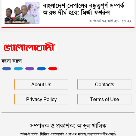
বিয়ানীবাজারের ইউএনও
বাংলাদেশ-নেপালের বন্ধুত্বপূর্ণ সম্পর্ক
আরও দীর্ঘ হবে: মির্জা ফখরুল
সিলেটের জোড়া ব্রিজের পাশ থেকে আটক ফরহাদ- বাদশা
আপডেট ০২ আগ ২৬ | ১৬:২২
সিলেটে সড়ক দুর্ঘটনায় প্রাণ গেল যুবকের
ফলো করুন
ইউনূসকে সঙ্গে নিয়ে জুলাই স্মৃতি জাদুঘর উদ্বোধন করলেন
প্রধানমন্ত্রী
সিলেটে আরও দুইজনের মৃত্যু, হাসপাতালে ৩ শতাধিক
About Us
Contacts
Privacy Policy
Terms of Use
সম্পাদক ও প্রকাশক: আব্দুল খালিক
আইন-উপদেষ্টা: সিনিয়র এডভোকেট এ.কে.এম. ফয়েজ, বাংলাদেশ সুপ্রীম কোর্ট।