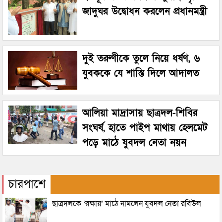
জাদুঘর উদ্বোধন করলেন প্রধানমন্ত্রী
দুই তরুণীকে তুলে নিয়ে ধর্ষণ, ৬
যুবককে যে শাস্তি দিলে আদালত
আলিয়া মাদ্রাসায় ছাত্রদল-শিবির
সংঘর্ষ, হাতে পাইপ মাথায় হেলমেট
পড়ে মাঠে যুবদল নেতা নয়ন
চারপাশে
ছাত্রদলকে ‘রক্ষায়’ মাঠে নামলেন যুবদল নেতা রবিউল