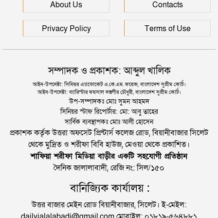
সিলেটে আরও দুইজনের মৃত্যু, হাসপাতালে ৩ শতাধিক
About Us
Contacts
Privacy Policy
Terms of Use
সম্পাদক ও প্রকাশক: আব্দুল খালিক
আইন-উপদেষ্টা: সিনিয়র এডভোকেট এ.কে.এম. ফয়েজ, বাংলাদেশ সুপ্রীম কোর্ট।
আইন-উপদেষ্টা: ব্যারিস্টার ফয়সাল দস্তগীর চৌধুরী, বাংলাদেশ সুপ্রীম কোর্ট।
উপ-সম্পাদকঃ মোঃ সুমন আহমদ
সিনিয়র স্টাফ রিপোর্টার: মো: আবু তাহের
সার্বিক ব্যবস্থাপকঃ মোঃ আলী হোসেন
প্রকাশক কর্তৃক উত্তরা অফসেট প্রিন্টার্স কলেজ রোড, বিয়ানীবাজার সিলেট
থেকে মুদ্রিত ও শরীফা বিবি হাউজ, মেওয়া থেকে প্রকাশিত।
শাফিয়া শরীফা মিডিয়া বাড়ীর একটি সহযোগী প্রতিষ্ঠান
দৈনিক জালালাবাদী, রেজি নং: সিল/১৫০
বানিজ্যিক কার্যালয় :
উত্তর বাজার মেইন রোড বিয়ানীবাজার, সিলেট। ই-মেইল:
dailyjalalabadi@gmail.com মোবাইল: ০১৮১৯-৫৬৪৮৮১