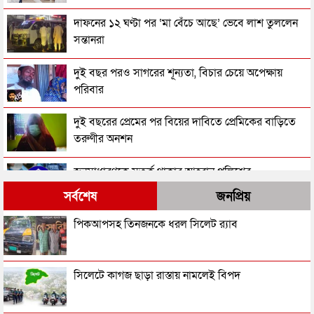
দাফনের ১২ ঘণ্টা পর ‘মা বেঁচে আছে’ ভেবে লাশ তুললেন
সন্তানরা
দুই বছর পরও সাগরের শূন্যতা, বিচার চেয়ে অপেক্ষায়
পরিবার
দুই বছরের প্রেমের পর বিয়ের দাবিতে প্রেমিকের বাড়িতে
তরুণীর অনশন
জনসাধারণকে সতর্ক থাকার আহ্বান পুলিশের
সর্বশেষ
জনপ্রিয়
৩ মাসে পুলিশের হাতে গ্রেপ্তার ১ লাখ ৪২ হাজার
পিকআপসহ তিনজনকে ধরল সিলেট র‌্যাব
ছেলের ছুরি কাঘাতে বাবা-মা খুন
সিলেটে কাগজ ছাড়া রাস্তায় নামলেই বিপদ