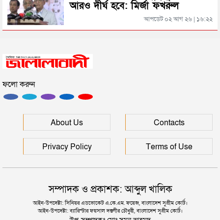
আরও দীর্ঘ হবে: মির্জা ফখরুল
সিলেটের জোড়া ব্রিজের পাশ থেকে আটক ফরহাদ- বাদশা
আপডেট ০২ আগ ২৬ | ১৬:২২
সিলেটে সড়ক দুর্ঘটনায় প্রাণ গেল যুবকের
ফলো করুন
ইউনূসকে সঙ্গে নিয়ে জুলাই স্মৃতি জাদুঘর উদ্বোধন করলেন
প্রধানমন্ত্রী
সিলেটে আরও দুইজনের মৃত্যু, হাসপাতালে ৩ শতাধিক
About Us
Contacts
Privacy Policy
Terms of Use
সম্পাদক ও প্রকাশক: আব্দুল খালিক
আইন-উপদেষ্টা: সিনিয়র এডভোকেট এ.কে.এম. ফয়েজ, বাংলাদেশ সুপ্রীম কোর্ট।
আইন-উপদেষ্টা: ব্যারিস্টার ফয়সাল দস্তগীর চৌধুরী, বাংলাদেশ সুপ্রীম কোর্ট।