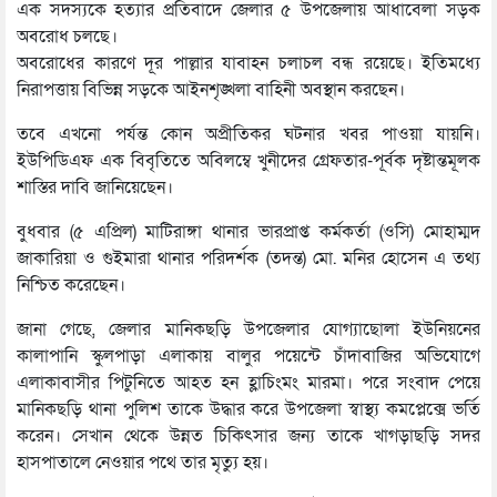
এক সদস্যকে হত্যার প্রতিবাদে জেলার ৫ উপজেলায় আধাবেলা সড়ক
অবরোধ চলছে।
অবরোধের কারণে দূর পাল্লার যাবাহন চলাচল বন্ধ রয়েছে। ইতিমধ্যে
নিরাপত্তায় বিভিন্ন সড়কে আইনশৃঙ্খলা বাহিনী অবস্থান করছেন।
তবে এখনো পর্যন্ত কোন অপ্রীতিকর ঘটনার খবর পাওয়া যায়নি।
ইউপিডিএফ এক বিবৃতিতে অবিলম্বে খুনীদের গ্রেফতার-পূর্বক দৃষ্টান্তমূলক
শাস্তির দাবি জানিয়েছেন।
বুধবার (৫ এপ্রিল) মাটিরাঙ্গা থানার ভারপ্রাপ্ত কর্মকর্তা (ওসি) মোহাম্মদ
জাকারিয়া ও গুইমারা থানার পরিদর্শক (তদন্ত) মো. মনির হোসেন এ তথ্য
নিশ্চিত করেছেন।
জানা গেছে, জেলার মানিকছড়ি উপজেলার যোগ্যাছোলা ইউনিয়নের
কালাপানি স্কুলপাড়া এলাকায় বালুর পয়েন্টে চাঁদাবাজির অভিযোগে
এলাকাবাসীর পিটুনিতে আহত হন হ্লাচিংমং মারমা। পরে সংবাদ পেয়ে
মানিকছড়ি থানা পুলিশ তাকে উদ্ধার করে উপজেলা স্বাস্থ্য কমপ্লেক্সে ভর্তি
করেন। সেখান থেকে উন্নত চিকিৎসার জন্য তাকে খাগড়াছড়ি সদর
হাসপাতালে নেওয়ার পথে তার মৃত্যু হয়।