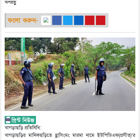
অপরাহ্ণ
ফলো করুন-
খাগড়াছড়ি প্রতিনিধি:
খাগড়াছড়ির মানিকছড়িতে হ্লাসিংমং মারমা নামে ইউপিডিএফ(প্রসীত)’র