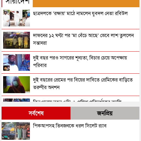
সারাদেশ
ছাত্রদলকে ‘রক্ষায়’ মাঠে নামলেন যুবদল নেতা রবিউল
দাফনের ১২ ঘণ্টা পর ‘মা বেঁচে আছে’ ভেবে লাশ তুললেন
সন্তানরা
দুই বছর পরও সাগরের শূন্যতা, বিচার চেয়ে অপেক্ষায়
পরিবার
দুই বছরের প্রেমের পর বিয়ের দাবিতে প্রেমিকের বাড়িতে
তরুণীর অনশন
তিন থানায় নতুন ওসি, ৬ পুলিশ পরিদর্শকের বদলি
সর্বশেষ
জনপ্রিয়
জনসাধারণকে সতর্ক থাকার আহ্বান পুলিশের
পিকআপসহ তিনজনকে ধরল সিলেট র‌্যাব