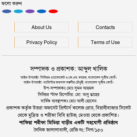
ফলো করুন
ইউনূসকে সঙ্গে নিয়ে জুলাই স্মৃতি জাদুঘর উদ্বোধন করলেন
প্রধানমন্ত্রী
সিলেটে আরও দুইজনের মৃত্যু, হাসপাতালে ৩ শতাধিক
About Us
Contacts
Privacy Policy
Terms of Use
সম্পাদক ও প্রকাশক: আব্দুল খালিক
আইন-উপদেষ্টা: সিনিয়র এডভোকেট এ.কে.এম. ফয়েজ, বাংলাদেশ সুপ্রীম কোর্ট।
আইন-উপদেষ্টা: ব্যারিস্টার ফয়সাল দস্তগীর চৌধুরী, বাংলাদেশ সুপ্রীম কোর্ট।
উপ-সম্পাদকঃ মোঃ সুমন আহমদ
সিনিয়র স্টাফ রিপোর্টার: মো: আবু তাহের
সার্বিক ব্যবস্থাপকঃ মোঃ আলী হোসেন
প্রকাশক কর্তৃক উত্তরা অফসেট প্রিন্টার্স কলেজ রোড, বিয়ানীবাজার সিলেট
থেকে মুদ্রিত ও শরীফা বিবি হাউজ, মেওয়া থেকে প্রকাশিত।
শাফিয়া শরীফা মিডিয়া বাড়ীর একটি সহযোগী প্রতিষ্ঠান
দৈনিক জালালাবাদী, রেজি নং: সিল/১৫০