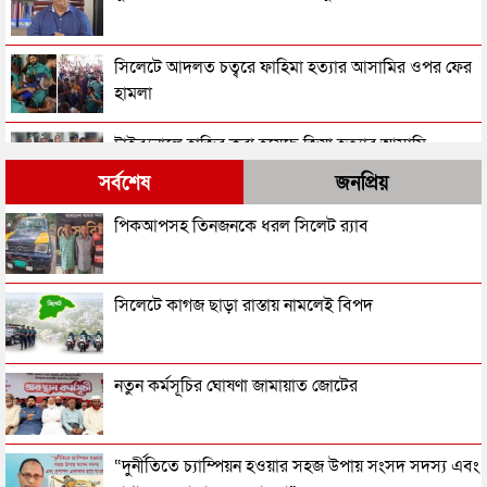
সিলেটে আদলত চত্বরে ফাহিমা হত্যার আসামির ওপর ফের
হামলা
ট্রাইব্যুনালে হাজির করা হয়েছে জিয়া হত্যার আসামি
মোজাফফরকে
সর্বশেষ
জনপ্রিয়
স্ত্রী হত্যা মামলায় স্বামীর নেজামের যাব জ্জীবন
পিকআপসহ তিনজনকে ধরল সিলেট র‌্যাব
জামিন পেলেন সালমান এফ রহমান
সিলেটে কাগজ ছাড়া রাস্তায় নামলেই বিপদ
এমসি কলেজে ধর্ষণ: সাইফুরের মৃত্যুদণ্ড, ৩ জনের
নতুন কর্মসূচির ঘোষণা জামায়াত জোটের
যাবজ্জীবন, ৪ জন খালাস
এম‌সি কলেজ ছাত্রাবাসে স্বামীকে আটকে তরুণীকে ধর্ষণের
“দুর্নীতিতে চ্যাম্পিয়ন হওয়ার সহজ উপায় সংসদ সদস্য এবং
মামলার রায় আজ