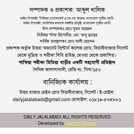
সম্পাদক ও প্রকাশক: আব্দুল খালিক
আইন-উপদেষ্টা: সিনিয়র এডভোকেট এ.কে.এম. ফয়েজ, বাংলাদেশ সুপ্রীম কোর্ট।
আইন-উপদেষ্টা: ব্যারিস্টার ফয়সাল দস্তগীর চৌধুরী, বাংলাদেশ সুপ্রীম কোর্ট।
উপ-সম্পাদকঃ মোঃ সুমন আহমদ
সিনিয়র স্টাফ রিপোর্টার: মো: আবু তাহের
সার্বিক ব্যবস্থাপকঃ মোঃ আলী হোসেন
প্রকাশক কর্তৃক উত্তরা অফসেট প্রিন্টার্স কলেজ রোড, বিয়ানীবাজার সিলেট
থেকে মুদ্রিত ও শরীফা বিবি হাউজ, মেওয়া থেকে প্রকাশিত।
শাফিয়া শরীফা মিডিয়া বাড়ীর একটি সহযোগী প্রতিষ্ঠান
দৈনিক জালালাবাদী, রেজি নং: সিল/১৫০
বানিজ্যিক কার্যালয় :
উত্তর বাজার মেইন রোড বিয়ানীবাজার, সিলেট। ই-মেইল:
dailyjalalabadi@gmail.com মোবাইল: ০১৮১৯-৫৬৪৮৮১
DAILY JALALABADI ALL RIGHTS RESERVED
Developed by
Host for Domain