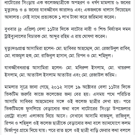
নাটোরের সিংড়ায় এক কলেজছাত্রীকে অপহরণ ও ধর্ষণ মামলায় ৬ জনের
মৃত্যুদণ্ড ও ৪ জনের যাবজ্জীবন কারাদণ্ড এবং একজনকে খালাস দিয়েছেন
আদালত। সেই সাথে প্রত্যককে ১ লাখ টাকা করে জরিমানা করেন।
বুধবার (৫ এপ্রিল) বেলা ১১টার দিকে নাটোর নারী ও শিশু নির্যাতন দমন
ট্রাইব্যুনালের বিচারক মো. আব্দুর রহিম এ রায় ঘোষণা করেন।
মৃত্যুদণ্ডপ্রাপ্ত আসামিরা হলেন- মো. ছাব্বির আহম্মেদ, মো. রেজাউনুল রাব্বি,
মো. নাজমুল হক, মো. রাজিবুল হাসান, মো. রিপন ও মো. শহিদুল।
যাবজ্জীবনপ্রাপ্ত আসামিরা হলেন- মো. মনিরুল ইসলাম, মো. খায়রুল
ইসলাম, মো. আতাউল ইসলাম আতাউর এবং মো. রেজাউল করিম।
মামলার সূত্রে জানা গেছে, ২০১২ সালে ১৯ অক্টোবর বেলা ১১টার দিকে
ভিকটিম জরুরি কাজে কলেজের জন্য বের হয়। এসময় পথে পরিচিত
আসামি সাব্বির আহমেদের সঙ্গে ওই কলেজ ছাত্রীর দেখা হয়। পরে
ভিকটিমকে ফুসলিয়ে বেড়ানোর কথা বলে নাটোরের সিংড়া উপজেলার
প্রেট্রো বাংলা এলাকায় নিয়ে আসে। সেখানে আসামি নাজমুল, রাজিবুল,
রিপন ও শহিদুল ওই কলেজ ছাত্রীকে বেড়ানোর কথা বলে ভ্যানযোগে কলম
মির্জাপুর গ্রামে নিয়ে যায়। পরে রাত হলে ওই ছাত্রী বাড়ি ফেরার কথা বললে