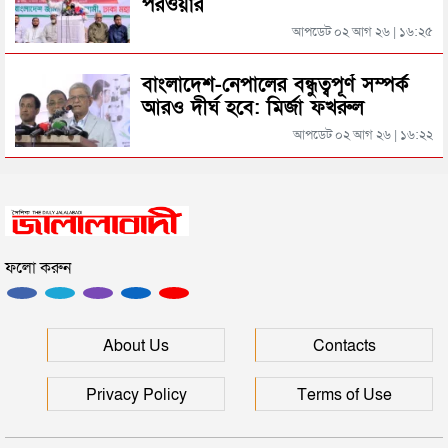
পরওয়ার
আপডেট ০২ আগ ২৬ | ১৬:২৫
জুলাই আন্দোলন ছাত্র-জনতার বীরত্বের স্মারকস্তম্ভ:
বিয়ানীবাজারের ইউএনও
বাংলাদেশ-নেপালের বন্ধুত্বপূর্ণ সম্পর্ক
আরও দীর্ঘ হবে: মির্জা ফখরুল
সিলেটের জোড়া ব্রিজের পাশ থেকে আটক ফরহাদ- বাদশা
আপডেট ০২ আগ ২৬ | ১৬:২২
সিলেটে সড়ক দুর্ঘটনায় প্রাণ গেল যুবকের
ফলো করুন
ইউনূসকে সঙ্গে নিয়ে জুলাই স্মৃতি জাদুঘর উদ্বোধন করলেন
প্রধানমন্ত্রী
সিলেটে আরও দুইজনের মৃত্যু, হাসপাতালে ৩ শতাধিক
About Us
Contacts
Privacy Policy
Terms of Use