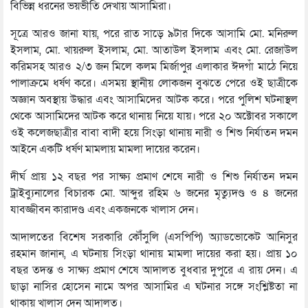
বিভিন্ন ধরনের ভয়ভীতি দেখায় আসামিরা।
সূত্রে আরও জানা যায়, পরে রাত সাড়ে ৯টার দিকে আসামি মো. মনিরুল
ইসলাম, মো. খায়রুল ইসলাম, মো. আতাউল ইসলাম এবং মো. রেজাউল
করিমসহ আরও ২/৩ জন মিলে কলম মির্জাপুর এলাকার ঈদগাঁ মাঠে নিয়ে
পালাক্রমে ধর্ষণ করে। এসময় স্থানীয় লোকজন বুঝতে পেরে ওই ছাত্রীকে
অজ্ঞান অবস্থায় উদ্ধার এবং আসামিদের আটক করে। পরে পুলিশ ঘটনাস্থল
থেকে আসামিদের আটক করে থানায় নিয়ে যায়। পরে ২০ অক্টোবর সকালে
ওই কলেজছাত্রীর বাবা বাদী হয়ে সিংড়া থানায় নারী ও শিশু নির্যাতন দমন
আইনে একটি ধর্ষণ মামলায় মামলা দায়ের করেন।
দীর্ঘ প্রায় ১২ বছর পর সাক্ষ্য প্রমাণ শেষে নারী ও শিশু নির্যাতন দমন
ট্রাইব্যুনালের বিচারক মো. আব্দুর রহিম ৬ জনের মৃত্যুদণ্ড ও ৪ জনের
যাবজ্জীবন কারাদণ্ড এবং একজনকে খালাস দেন।
আদালতের বিশেষ সরকারি কৌঁসুলি (এসপিপি) অ্যাডভোকেট আনিসুর
রহমান জানান, এ ঘটনায় সিংড়া থানায় মামলা দায়ের করা হয়। প্রায় ১০
বছর তদন্ত ও সাক্ষ্য প্রমাণ শেষে আদালত বুধবার দুপুরে এ রায় দেন। এ
ছাড়া নাসির হোসেন নামে অপর আসামির এ ঘটনার সঙ্গে সংশ্লিষ্টতা না
থাকায় খালাস দেন আদালত।