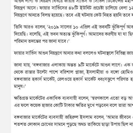
আগুন লাগা ও নিয়ত্রণ বিষয়ে ফায়ার সার্ভিস ও সিভিল ডিফেন্সের মহাপ
নিয়ন্ত্রণ আসে। ফায়ার সার্ভিসের ৪৮টি ইউনিট প্রচেষ্টা চালিয়ে বে
নিয়ন্ত্রণে আনতে বিলম্ব হয়েছে। তবে এই ঘটনায় কেউ নিহত হয়নি তব
তিনি আরও বলেন, ‘২০১৯ সালের ১০ এপ্রিল এই ভবনটি ঝুঁকিপূর্ণ আ
দিয়েছি। বলেছি, এই ভবন অত্যন্ত ঝুঁকিপূর্ণ। আমাদের করণীয় যা যা 
পরিমান তদন্তের পর জানা যাবে।’
ফায়ার সার্ভিস আগুন নিয়ন্ত্রণে আনার কথা বললেও ঘটনাস্থলে বিভিন্ন জ
জানা যায়, ‘বঙ্গবাজার এলাকায় অন্তত ৯টি মার্কেটে আগুন লাগে। এক
থেকে রাস্তার উল্টো পাশে বরিশাল প্লাজা, ইসলামীয়া ও বঙ্গো হোমিও 
বঙ্গবাজার হকার্স মার্কেট, রেলওয়ে হকার্স মার্কেট ধ্বংসস্তুপে পর
মানুষ।’
ক্ষতিগ্রস্ত মার্কেটের একাধিক ব্যবসায়ী বলেন, ‘স্বরণকালে এতো বড় 
এর ফলে কয়েক হাজার কোটি টাকার ক্ষতির মুখে পড়বেন বলে তারা আশ
বঙ্গবাজার মার্কেটের ব্যবসায়ী জহিরুল ইসলাম বলেন, ‘আমার জীব
শতশত দোকান চোখের সামনে পুড়ছে অথচ তাকিয়ে ছাড়া উপায় ছিল না। বঙ