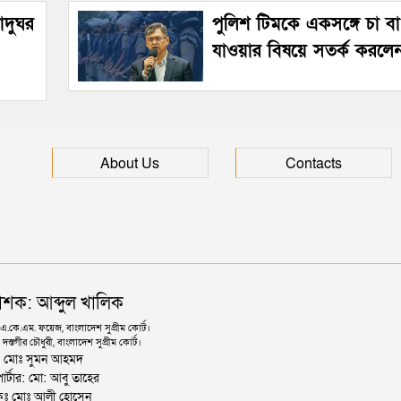
জাদুঘর
পুলিশ টিমকে একসঙ্গে চা বা 
যাওয়ার বিষয়ে সতর্ক করলেন স্বরা
About Us
Contacts
াশক: আব্দুল খালিক
কে.এম. ফয়েজ, বাংলাদেশ সুপ্রীম কোর্ট।
দস্তগীর চৌধুরী, বাংলাদেশ সুপ্রীম কোর্ট।
ঃ মোঃ সুমন আহমদ
োর্টার: মো: আবু তাহের
থাপকঃ মোঃ আলী হোসেন