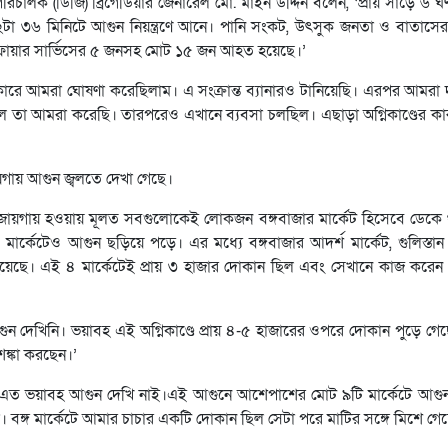
রিচালক (ডিজি) ব্রিগেডিয়ার জেনারেল মো. মাইন উদ্দিন বলেন, ‘প্রায় সাড়ে ৬ ঘ
লা ১২টা ৩৬ মিনিটে আগুন নিয়ন্ত্রণে আনে। পানি সংকট, উৎসুক জনতা ও বাতাস
ে ফায়ার সার্ভিসের ৫ জনসহ মোট ১৫ জন আহত হয়েছে।’
কারে আমরা ঘোষণা করেছিলাম। এ সংক্রান্ত ব্যানারও টানিয়েছি। এরপর আমরা
ছিল তা আমরা করেছি। তারপরেও এখানে ব্যবসা চলছিল। এছাড়া অগ্নিকাণ্ডের কার
ায়গায় আগুন জ্বলতে দেখা গেছে।
 জায়গায় হওয়ায় মূলত সবগুলোকেই লোকজন বঙ্গবাজার মার্কেট হিসেবে ডেক
মার্কেটেও আগুন ছড়িয়ে পড়ে। এর মধ্যে বঙ্গবাজার আদর্শ মার্কেট, গুলিস্তান স
িণত হয়েছে। এই ৪ মার্কেটেই প্রায় ৩ হাজার দোকান ছিল এবং সেখানে কাজ করেন 
আগুন দেখিনি। ভয়াবহ এই অগ্নিকাণ্ডে প্রায় ৪-৫ হাজারের ওপরে দোকান পুড়ে গে
ঙ্কা করছেন।’
নে এত ভয়াবহ আগুন দেখি নাই।এই আগুনে আশেপাশের মোট ৯টি মার্কেটে আগু
্গ মার্কেটে আমার চাচার একটি দোকান ছিল সেটা পরে মাটির সঙ্গে মিশে গেছ