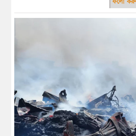
ফলো করু