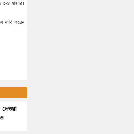
ছে ৩-৪ হাজার।
বলে দাবি করেন
্য দেওয়া
োভ