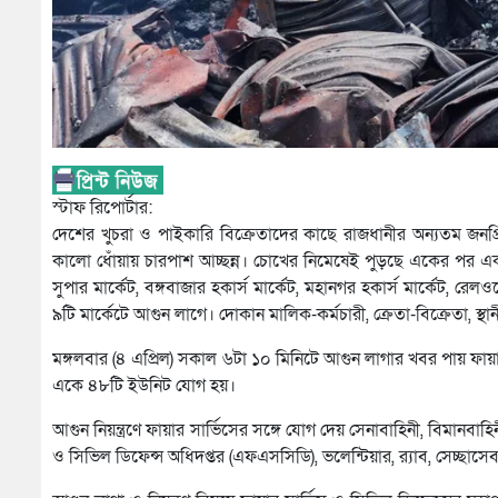
স্টাফ রিপোর্টার:
দেশের খুচরা ও পাইকারি বিক্রেতাদের কাছে রাজধানীর অন্যতম জনপ্
কালো ধোঁয়ায় চারপাশ আচ্ছন্ন। চোখের নিমেষেই পুড়ছে একের পর এক দ
সুপার মার্কেট, বঙ্গবাজার হকার্স মার্কেট, মহানগর হকার্স মার্কেট, রে
৯টি মার্কেটে আগুন লাগে। দোকান মালিক-কর্মচারী, ক্রেতা-বিক্রেতা, স
মঙ্গলবার (৪ এপ্রিল) সকাল ৬টা ১০ মিনিটে আগুন লাগার খবর পায় ফায়া
একে ৪৮টি ইউনিট যোগ হয়।
আগুন নিয়ন্ত্রণে ফায়ার সার্ভিসের সঙ্গে যোগ দেয় সেনাবাহিনী, বিমানবা
ও সিভিল ডিফেন্স অধিদপ্তর (এফএসসিডি), ভলেন্টিয়ার, র‌্যাব, সেচ্ছাসে