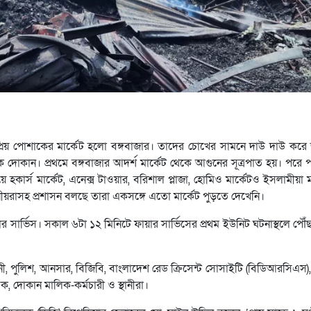
রিয় পোশাকের মার্কেট হলো বঙ্গবাজার। তাদের চোখের সামনে দাউ দাউ করে 
োকান। প্রথমে বঙ্গবাজার আদর্শ মার্কেট থেকে আগুনের সূত্রপাত হয়। পরে পা
লওয়ে হকার্স মার্কেট, এনেক্স টাওয়ার, বরিশাল প্লাজা, হোমিও মার্কেটও ইসলামীয়া
্থানীয়রাসহ প্রশাসন বলছে তারা একসঙ্গে এতো মার্কেট পুড়তে দেখেনি।
র সার্ভিস। সকাল ৬টা ১২ মিনিটে ফায়ার সার্ভিসের প্রথম ইউনিট ঘটনাস্থলে পৌ
হিনী, পুলিশ, আনসার, বিজিবি, বাংলাদেশ রেড ক্রিসেন্ট সোসাইটি (বিডিআরসিএস), 
বক, দোকান মালিক-কর্মচারী ও স্থানীরা।