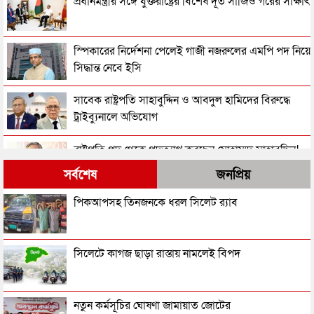
প্রধানমন্ত্রীর সঙ্গে যুক্তরাষ্ট্রের বিশেষ দূত সার্জিও গরের সাক্ষাৎ
স্পিকারের নির্দেশনা পেলেই গাজী নজরুলের এমপি পদ নিয়ে
সিদ্ধান্ত নেবে ইসি
সাবেক রাষ্ট্রপতি সাহাবুদ্দিন ও আবদুল হামিদের বিরুদ্ধে
ট্রাইব্যুনালে অভিযোগ
রাষ্ট্রপতি পদ থেকে পদত্যাগ করছেন মোহাম্মদ সাহাবুদ্দিন!
সর্বশেষ
জনপ্রিয়
তরুণীর সাথে ভিডিও: গাজী নজরুলকে এমপি পদ ছাড়তে
পিকআপসহ তিনজনকে ধরল সিলেট র‌্যাব
বলল জামায়াত
একনেকে ১৪ হাজার ৪১ কোটি টাকার ৮ প্রকল্প অনুমোদন
সিলেটে কাগজ ছাড়া রাস্তায় নামলেই বিপদ
ভিডিওর তরুণীকে এবার নিজের ‘দ্বিতীয় স্ত্রী’ দাবি করছেন
নতুন কর্মসূচির ঘোষণা জামায়াত জোটের