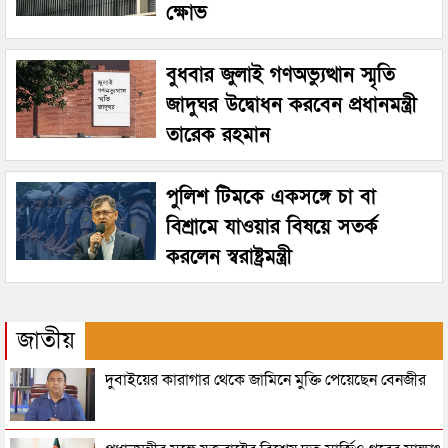
ক্ষোভ
বুধবার জুলাই গণঅভ্যুত্থান স্মৃতি
জাদুঘর উদ্বোধন করবেন প্রধানমন্ত্রী
তারেক রহমান
পুলিশ টিমকে একসঙ্গে চা বা
বিশ্রামে যাওয়ার বিষয়ে সতর্ক
করলেন স্বরাষ্ট্রমন্ত্রী
জাতীয়
দুবাইয়ের কারাগার থেকে জামিনে মুক্তি পেয়েছেন বেনজীর