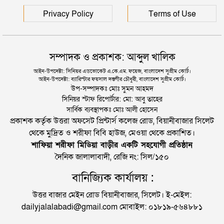
Privacy Policy
Terms of Use
সম্পাদক ও প্রকাশক: আব্দুল খালিক
আইন-উপদেষ্টা: সিনিয়র এডভোকেট এ.কে.এম. ফয়েজ, বাংলাদেশ সুপ্রীম কোর্ট।
আইন-উপদেষ্টা: ব্যারিস্টার ফয়সাল দস্তগীর চৌধুরী, বাংলাদেশ সুপ্রীম কোর্ট।
উপ-সম্পাদকঃ মোঃ সুমন আহমদ
সিনিয়র স্টাফ রিপোর্টার: মো: আবু তাহের
সার্বিক ব্যবস্থাপকঃ মোঃ আলী হোসেন
প্রকাশক কর্তৃক উত্তরা অফসেট প্রিন্টার্স কলেজ রোড, বিয়ানীবাজার সিলেট
থেকে মুদ্রিত ও শরীফা বিবি হাউজ, মেওয়া থেকে প্রকাশিত।
শাফিয়া শরীফা মিডিয়া বাড়ীর একটি সহযোগী প্রতিষ্ঠান
দৈনিক জালালাবাদী, রেজি নং: সিল/১৫০
বানিজ্যিক কার্যালয় :
উত্তর বাজার মেইন রোড বিয়ানীবাজার, সিলেট। ই-মেইল:
dailyjalalabadi@gmail.com মোবাইল: ০১৮১৯-৫৬৪৮৮১